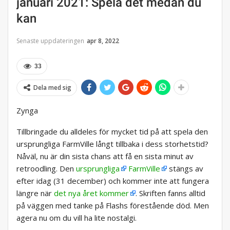
januari 2021: Spela det medan du
kan
Senaste uppdateringen
apr 8, 2022
33
Dela med sig
Zynga
Tillbringade du alldeles för mycket tid på att spela den
ursprungliga FarmVille långt tillbaka i dess storhetstid?
Nåväl, nu är din sista chans att få en sista minut av
retroodling. Den
ursprungliga
FarmVille
stängs av
efter idag (31 december) och kommer inte att fungera
längre när
det nya året kommer
. Skriften fanns alltid
på väggen med tanke på Flashs förestående död. Men
agera nu om du vill ha lite nostalgi.