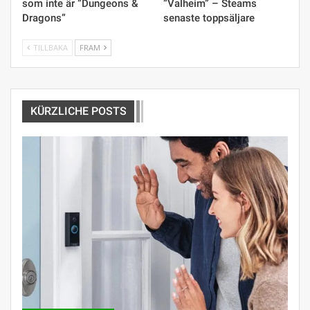
som inte är ”Dungeons &
”Valheim” – Steams
Dragons”
senaste toppsäljare
TILLBAKA
FRAM
KÜRZLICHE POSTS