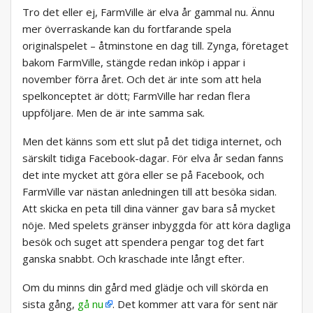
Tro det eller ej, FarmVille är elva år gammal nu. Ännu
mer överraskande kan du fortfarande spela
originalspelet – åtminstone en dag till. Zynga, företaget
bakom FarmVille, stängde redan inköp i appar i
november förra året. Och det är inte som att hela
spelkonceptet är dött; FarmVille har redan flera
uppföljare. Men de är inte samma sak.
Men det känns som ett slut på det tidiga internet, och
särskilt tidiga Facebook-dagar. För elva år sedan fanns
det inte mycket att göra eller se på Facebook, och
FarmVille var nästan anledningen till att besöka sidan.
Att skicka en peta till dina vänner gav bara så mycket
nöje. Med spelets gränser inbyggda för att köra dagliga
besök och suget att spendera pengar tog det fart
ganska snabbt. Och kraschade inte långt efter.
Om du minns din gård med glädje och vill skörda en
sista gång,
gå nu
. Det kommer att vara för sent när