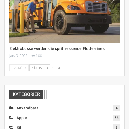
Elektrobusse werden die spritfressende Flotte eines…
Jan. 9, 2023
166
ZURÜCK
NÄCHSTE
1 364
KATEGORIER
Användbara
4
Appar
36
Bil
3