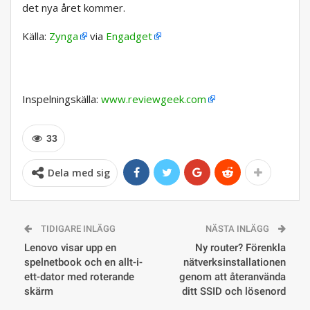
det nya året kommer.
Källa:
Zynga
via
Engadget
Inspelningskälla:
www.reviewgeek.com
33
Dela med sig
TIDIGARE INLÄGG
NÄSTA INLÄGG
Lenovo visar upp en
Ny router? Förenkla
spelnetbook och en allt-i-
nätverksinstallationen
ett-dator med roterande
genom att återanvända
skärm
ditt SSID och lösenord