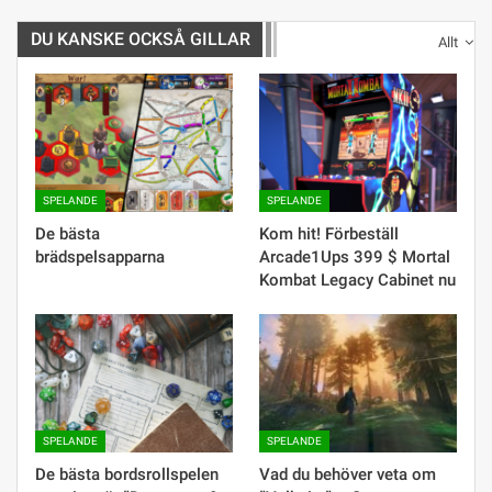
DU KANSKE OCKSÅ GILLAR
Allt
SPELANDE
SPELANDE
De bästa
Kom hit! Förbeställ
brädspelsapparna
Arcade1Ups 399 $ Mortal
Kombat Legacy Cabinet nu
SPELANDE
SPELANDE
De bästa bordsrollspelen
Vad du behöver veta om