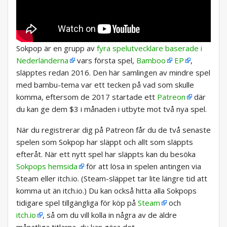
Sokpop är en grupp av
fyra spelutvecklare baserade i
Nederländerna
vars första spel,
Bamboo
EP
,
släpptes redan 2016. Den här samlingen av mindre spel
med bambu-tema var ett tecken på vad som skulle
komma, eftersom de 2017 startade ett
Patreon
där
du kan ge dem $3 i månaden i utbyte mot två nya spel.
När du registrerar dig på Patreon får du de två senaste
spelen som Sokpop har släppt och allt som släppts
efteråt. När ett nytt spel har släppts kan du besöka
Sokpops hemsida
för att lösa in spelen antingen via
Steam eller itch.io. (Steam-släppet tar lite längre tid att
komma ut än itch.io.) Du kan också hitta alla Sokpops
tidigare spel tillgängliga för köp på
Steam
och
itch.io
, så om du vill kolla in några av de äldre