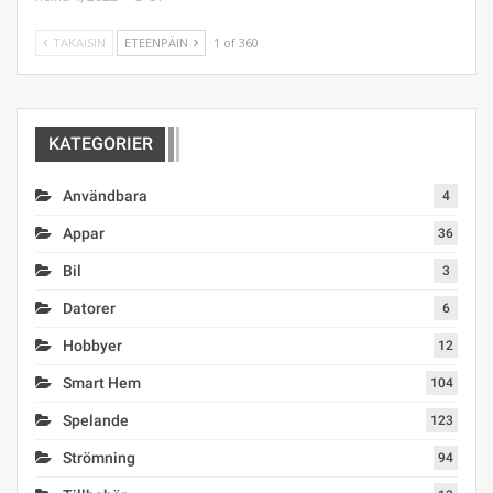
TAKAISIN
ETEENPÄIN
1 of 360
KATEGORIER
Användbara
4
Appar
36
Bil
3
Datorer
6
Hobbyer
12
Smart Hem
104
Spelande
123
Strömning
94