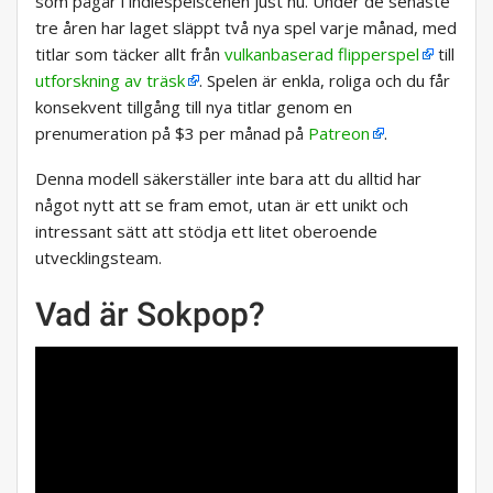
som pågår i indiespelscenen just nu. Under de senaste
tre åren har laget släppt två nya spel varje månad, med
titlar som täcker allt från
vulkanbaserad flipperspel
till
utforskning av träsk
. Spelen är enkla, roliga och du får
konsekvent tillgång till nya titlar genom en
prenumeration på $3 per månad på
Patreon
.
Denna modell säkerställer inte bara att du alltid har
något nytt att se fram emot, utan är ett unikt och
intressant sätt att stödja ett litet oberoende
utvecklingsteam.
Vad är Sokpop?