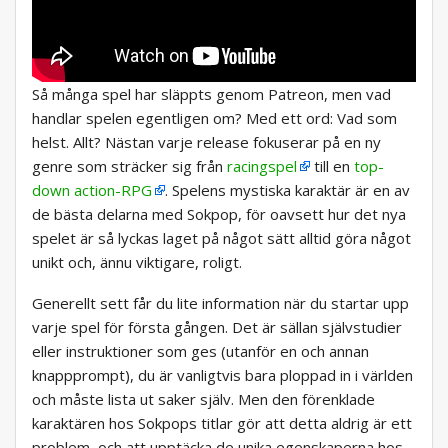
Så många spel har släppts genom Patreon, men vad
handlar spelen egentligen om? Med ett ord: Vad som
helst. Allt? Nästan varje release fokuserar på en ny
genre som sträcker sig från
racingspel
till en
top-
down action-RPG
. Spelens mystiska karaktär är en av
de bästa delarna med Sokpop, för oavsett hur det nya
spelet är så lyckas laget på något sätt alltid göra något
unikt och, ännu viktigare, roligt.
Generellt sett får du lite information när du startar upp
varje spel för första gången. Det är sällan självstudier
eller instruktioner som ges (utanför en och annan
knappprompt), du är vanligtvis bara ploppad in i världen
och måste lista ut saker själv. Men den förenklade
karaktären hos Sokpops titlar gör att detta aldrig är ett
problem, och att upptäcka de unika egenskaperna hos