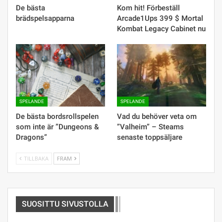
De bästa
Kom hit! Förbeställ
brädspelsapparna
Arcade1Ups 399 $ Mortal
Kombat Legacy Cabinet nu
SPELANDE
SPELANDE
De bästa bordsrollspelen
Vad du behöver veta om
som inte är ”Dungeons &
”Valheim” – Steams
Dragons”
senaste toppsäljare
TILLBAKA
FRAM
SUOSITTU SIVUSTOLLA