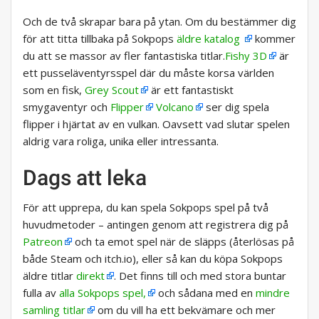
Och de två skrapar bara på ytan. Om du bestämmer dig
för att titta tillbaka på Sokpops
äldre katalog
kommer
du att se massor av fler fantastiska titlar.
Fishy 3D
är
ett pusseläventyrsspel där du måste korsa världen
som en fisk,
Grey Scout
är ett fantastiskt
smygaventyr och
Flipper
Volcano
ser dig spela
flipper i hjärtat av en vulkan. Oavsett vad slutar spelen
aldrig vara roliga, unika eller intressanta.
Dags att leka
För att upprepa, du kan spela Sokpops spel på två
huvudmetoder – antingen genom att registrera dig på
Patreon
och ta emot spel när de släpps (återlösas på
både Steam och itch.io), eller så kan du köpa Sokpops
äldre titlar
direkt
. Det finns till och med stora buntar
fulla av
alla Sokpops spel,
och sådana med en
mindre
samling titlar
om du vill ha ett bekvämare och mer