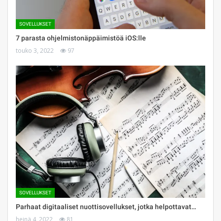
SOVELLUKSET
7 parasta ohjelmistonäppäimistöä iOS:lle
touko 3, 2022
97
SOVELLUKSET
Parhaat digitaaliset nuottisovellukset, jotka helpottavat…
heinä 4, 2022
81