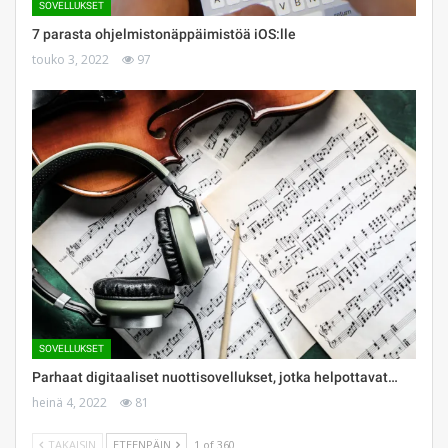
SOVELLUKSET
7 parasta ohjelmistonäppäimistöä iOS:lle
touko 3, 2022
97
SOVELLUKSET
Parhaat digitaaliset nuottisovellukset, jotka helpottavat…
heinä 4, 2022
81
TAKAISIN
ETEENPÄIN
1 of 360