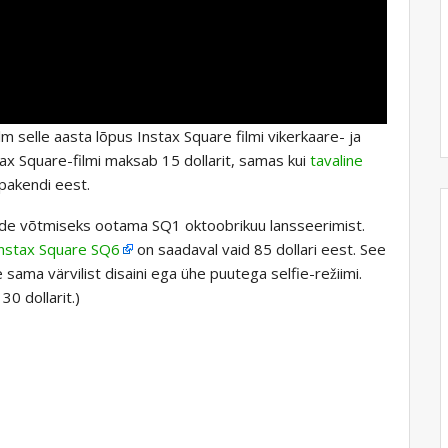
 selle aasta lõpus Instax Square filmi vikerkaare- ja
tax Square-filmi maksab 15 dollarit, samas kui
tavaline
pakendi eest.
lmide võtmiseks ootama SQ1 oktoobrikuu lansseerimist.
Instax Square SQ6
on saadaval vaid 85 dollari eest. See
e sama värvilist disaini ega ühe puutega selfie-režiimi.
0 dollarit.)