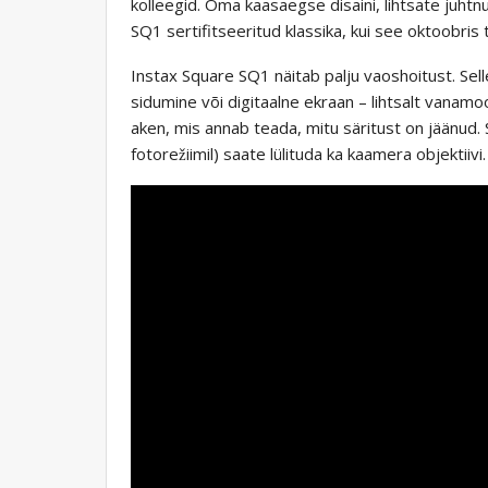
kolleegid. Oma kaasaegse disaini, lihtsate juhtn
SQ1 sertifitseeritud klassika, kui see oktoobris 
Instax Square SQ1 näitab palju vaoshoitust. Selle
sidumine või digitaalne ekraan – lihtsalt vanamoo
aken, mis annab teada, mitu säritust on jäänud. S
fotorežiimil) saate lülituda ka kaamera objektiivi.