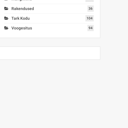
Rakendused
36
Tark Kodu
104
Voogesitus
94