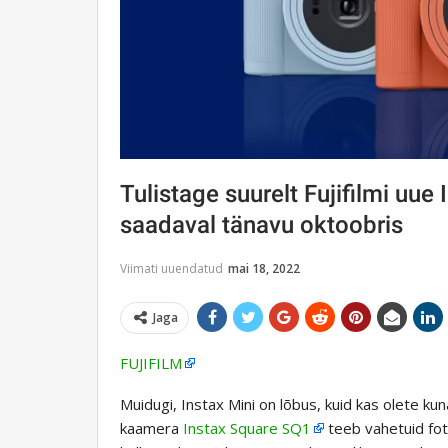
Tulistage suurelt Fujifilmi uu
saadaval tänavu oktoobris
Viimati uuendatud
mai 18, 2022
Jaga
FUJIFILM
Muidugi, Instax Mini on lõbus, kuid kas olete kuna
kaamera
Instax Square SQ1
teeb vahetuid fot