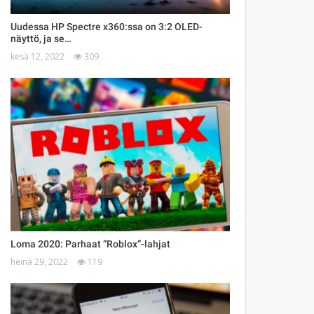
Uudessa HP Spectre x360:ssa on 3:2 OLED-
näyttö, ja se…
kesä 12, 2022
309
Loma 2020: Parhaat ”Roblox”-lahjat
heinä 29, 2022
119