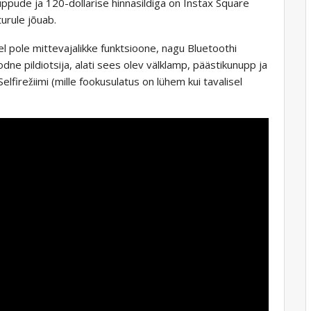
uppude ja 120-dollarise hinnasildiga on Instax Square
turule jõuab.
l pole mittevajalikke funktsioone, nagu Bluetoothi ​​
dne pildiotsija, alati sees olev välklamp, päästikunupp ja
elfirežiimi (mille fookusulatus on lühem kui tavalisel