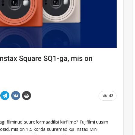
e Instax Square SQ1-ga, mis on
42
gi filminud suureformaadilisi kiirfilme? Fujifilmi uusim
osid, mis on 1,5 korda suuremad kui Instax Mini