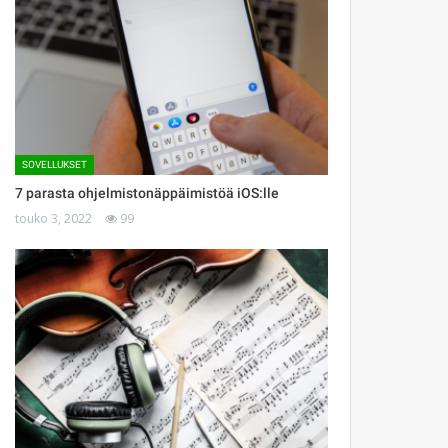
SOVELLUKSET
7 parasta ohjelmistonäppäimistöä iOS:lle
touko 3, 2022
99