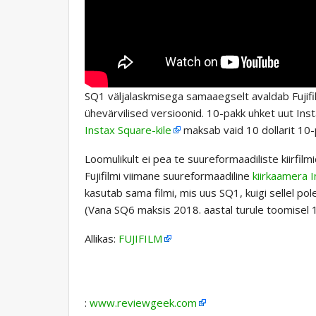
SQ1 väljalaskmisega samaaegselt avaldab Fujifilm
ühevärvilised versioonid. 10-pakk uhket uut Ins
Instax Square-kile
maksab vaid 10 dollarit 10-
Loomulikult ei pea te suureformaadiliste kiirfi
Fujifilmi viimane suureformaadiline
kiirkaamera 
kasutab sama filmi, mis uus SQ1, kuigi sellel pol
(Vana SQ6 maksis 2018. aastal turule toomisel 13
Allikas:
FUJIFILM
:
www.reviewgeek.com