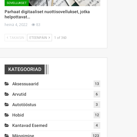
SOVELLUKSET
Parhaat digitaaliset nuottisovellukset, jotka
helpottavat…
heinä 4, 2022
83
TAKAISIN
ETEENPÄIN
1 of 360
KATEGOORIAD
Aksessuaarid
13
Arvutid
6
Autotööstus
3
Hobid
12
Kantavad Esemed
4
Mängimine
123