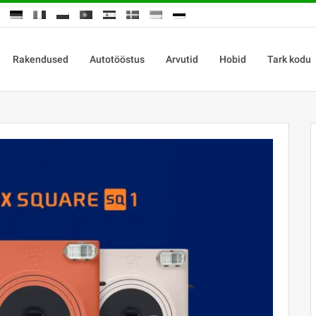
Rakendused
Autotööstus
Arvutid
Hobid
Tark kodu