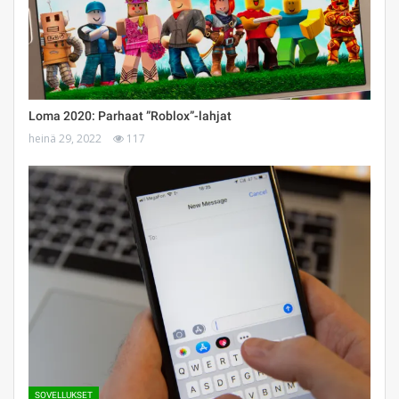
Loma 2020: Parhaat ”Roblox”-lahjat
heinä 29, 2022
117
SOVELLUKSET