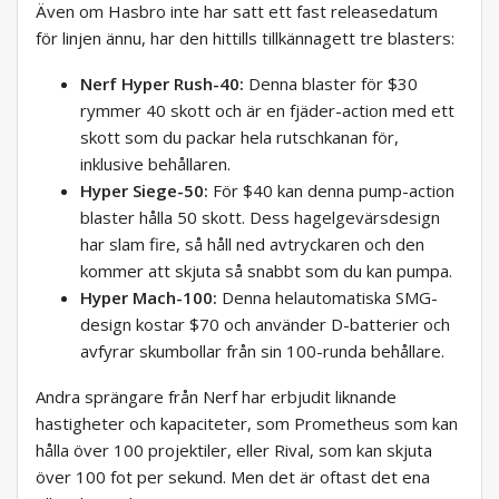
Även om Hasbro inte har satt ett fast releasedatum
för linjen ännu, har den hittills tillkännagett tre blasters:
Nerf Hyper Rush-40:
Denna blaster för $30
rymmer 40 skott och är en fjäder-action med ett
skott som du packar hela rutschkanan för,
inklusive behållaren.
Hyper Siege-50:
För $40 kan denna pump-action
blaster hålla 50 skott. Dess hagelgevärsdesign
har slam fire, så håll ned avtryckaren och den
kommer att skjuta så snabbt som du kan pumpa.
Hyper Mach-100:
Denna helautomatiska SMG-
design kostar $70 och använder D-batterier och
avfyrar skumbollar från sin 100-runda behållare.
Andra sprängare från Nerf har erbjudit liknande
hastigheter och kapaciteter, som Prometheus som kan
hålla över 100 projektiler, eller Rival, som kan skjuta
över 100 fot per sekund. Men det är oftast det ena