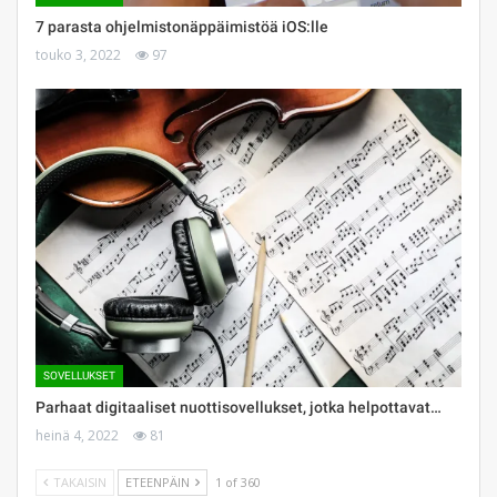
7 parasta ohjelmistonäppäimistöä iOS:lle
touko 3, 2022
97
SOVELLUKSET
Parhaat digitaaliset nuottisovellukset, jotka helpottavat…
heinä 4, 2022
81
TAKAISIN
ETEENPÄIN
1 of 360