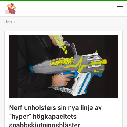
Hem
Nerf unholsters sin nya linje av
”hyper” högkapacitets
snabbskjutningsbläster