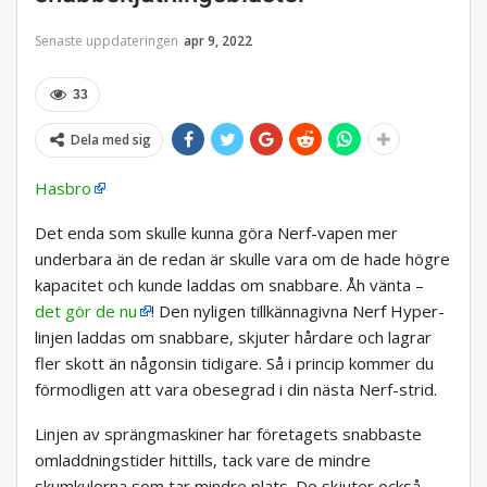
Senaste uppdateringen
apr 9, 2022
33
Dela med sig
Hasbro
Det enda som skulle kunna göra Nerf-vapen mer
underbara än de redan är skulle vara om de hade högre
kapacitet och kunde laddas om snabbare. Åh vänta –
det gör de nu
! Den nyligen tillkännagivna Nerf Hyper-
linjen laddas om snabbare, skjuter hårdare och lagrar
fler skott än någonsin tidigare. Så i princip kommer du
förmodligen att vara obesegrad i din nästa Nerf-strid.
Linjen av sprängmaskiner har företagets snabbaste
omladdningstider hittills, tack vare de mindre
skumkulorna som tar mindre plats. De skjuter också