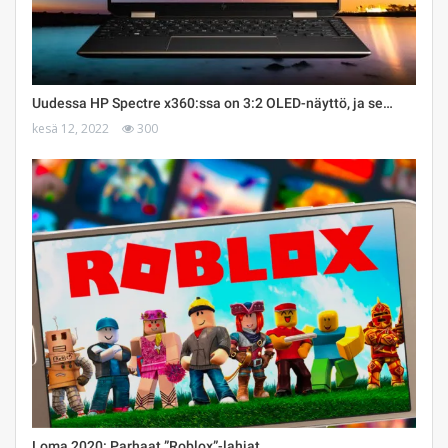
Uudessa HP Spectre x360:ssa on 3:2 OLED-näyttö, ja se…
kesä 12, 2022
300
Loma 2020: Parhaat ”Roblox”-lahjat