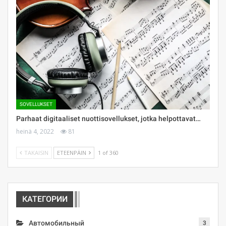
SOVELLUKSET
Parhaat digitaaliset nuottisovellukset, jotka helpottavat…
heinä 4, 2022
81
TAKAISIN
ETEENPÄIN
1 of 360
КАТЕГОРИИ
Автомобильный
3