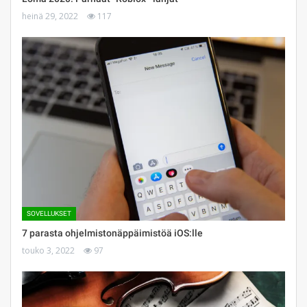
heinä 29, 2022
117
SOVELLUKSET
7 parasta ohjelmistonäppäimistöä iOS:lle
touko 3, 2022
97