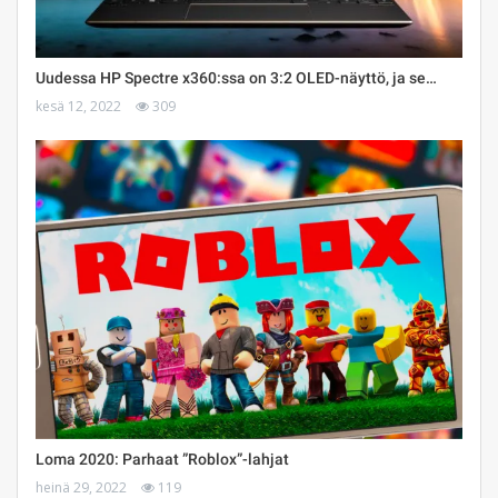
Uudessa HP Spectre x360:ssa on 3:2 OLED-näyttö, ja se…
kesä 12, 2022
309
Loma 2020: Parhaat ”Roblox”-lahjat
heinä 29, 2022
119