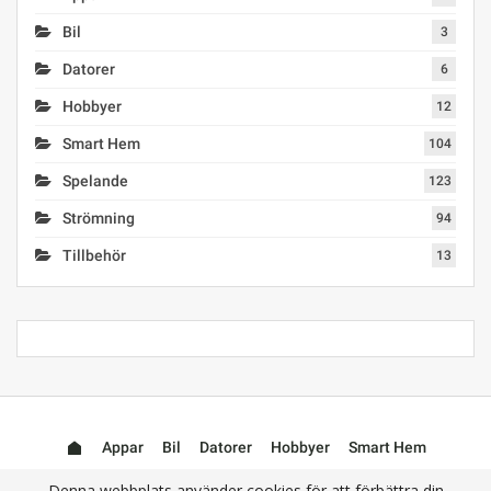
Bil
3
Datorer
6
Hobbyer
12
Smart Hem
104
Spelande
123
Strömning
94
Tillbehör
13
Appar
Bil
Datorer
Hobbyer
Smart Hem
Spelande
Strömning
Användbara
Tillbehör
Denna webbplats använder cookies för att förbättra din