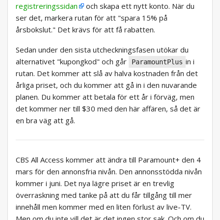
registreringssidan
och skapa ett nytt konto. När du
ser det, markera rutan för att "spara 15% på
årsbokslut." Det krävs för att få rabatten.
Sedan under den sista utcheckningsfasen utökar du
alternativet "kupongkod" och går
in i
ParamountPlus
rutan. Det kommer att slå av halva kostnaden från det
årliga priset, och du kommer att gå in i den nuvarande
planen. Du kommer att betala för ett år i förväg, men
det kommer ner till $30 med den här affären, så det är
en bra väg att gå.
CBS All Access kommer att ändra till Paramount+ den 4
mars för den annonsfria nivån. Den annonsstödda nivån
kommer i juni. Det nya lägre priset är en trevlig
överraskning med tanke på att du får tillgång till mer
innehåll men kommer med en liten förlust av live-TV.
Men om du inte vill det är det ingen stor sak. Och om du