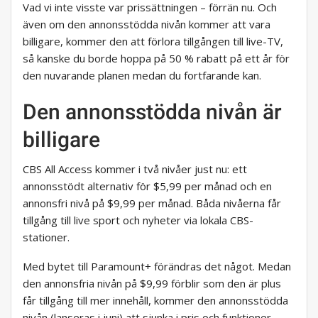
Vad vi inte visste var prissättningen – förrän nu. Och
även om den annonsstödda nivån kommer att vara
billigare, kommer den att förlora tillgången till live-TV,
så kanske du borde hoppa på 50 % rabatt på ett år för
den nuvarande planen medan du fortfarande kan.
Den annonsstödda nivån är
billigare
CBS All Access kommer i två nivåer just nu: ett
annonsstödt alternativ för $5,99 per månad och en
annonsfri nivå på $9,99 per månad. Båda nivåerna får
tillgång till live sport och nyheter via lokala CBS-
stationer.
Med bytet till Paramount+ förändras det något. Medan
den annonsfria nivån på $9,99 förblir som den är plus
får tillgång till mer innehåll, kommer den annonsstödda
nivån (lanseras i juni) att sjunka i pris och funktioner.