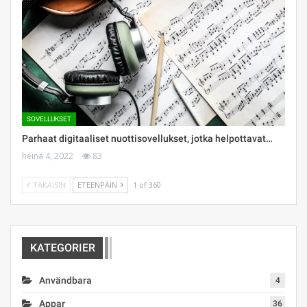
SOVELLUKSET
Parhaat digitaaliset nuottisovellukset, jotka helpottavat…
heinä 4, 2022
83
TAKAISIN
ETEENPÄIN
1 of 360
KATEGORIER
Användbara
4
Appar
36