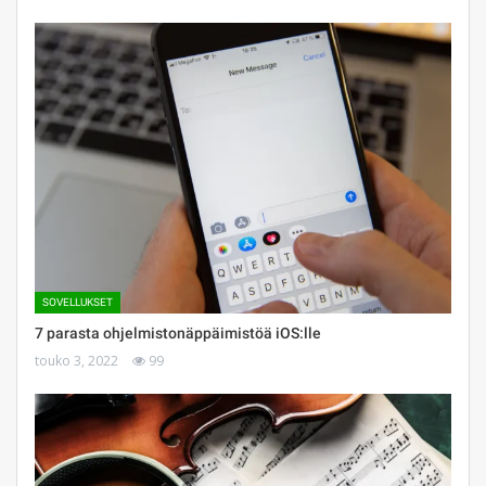
SOVELLUKSET
7 parasta ohjelmistonäppäimistöä iOS:lle
touko 3, 2022
99