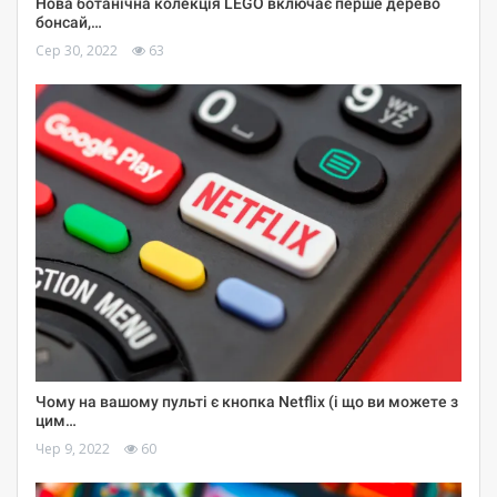
Нова ботанічна колекція LEGO включає перше дерево
бонсай,…
Сер 30, 2022
63
Чому на вашому пульті є кнопка Netflix (і що ви можете з
цим…
Чер 9, 2022
60