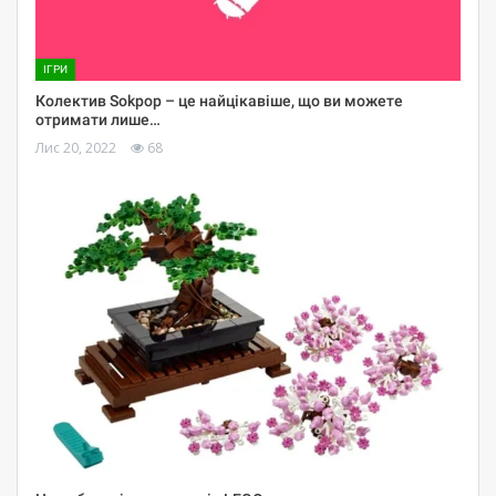
ІГРИ
Колектив Sokpop – це найцікавіше, що ви можете
отримати лише…
Лис 20, 2022
68