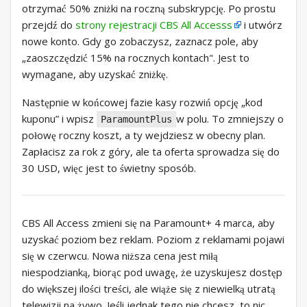
otrzymać 50% zniżki na roczną subskrypcję. Po prostu
przejdź do
strony rejestracji CBS All Accesss
i utwórz
nowe konto. Gdy go zobaczysz, zaznacz pole, aby
„zaoszczędzić 15% na rocznych kontach". Jest to
wymagane, aby uzyskać zniżkę.
Następnie w końcowej fazie kasy rozwiń opcję „kod
kuponu” i wpisz
w polu. To zmniejszy o
ParamountPlus
połowę roczny koszt, a ty wejdziesz w obecny plan.
Zapłacisz za rok z góry, ale ta oferta sprowadza się do
30 USD, więc jest to świetny sposób.
CBS All Access zmieni się na Paramount+ 4 marca, aby
uzyskać poziom bez reklam. Poziom z reklamami pojawi
się w czerwcu. Nowa niższa cena jest miłą
niespodzianką, biorąc pod uwagę, że uzyskujesz dostęp
do większej ilości treści, ale wiąże się z niewielką utratą
telewizji na żywo. Jeśli jednak tego nie chcesz, to nic