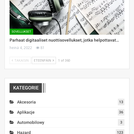
SOVELLUKSET
Parhaat digitaaliset nuottisovellukset, jotka helpottavat…
heinä 4, 2022
81
TAKAISIN
ETEENPÄIN
1 of 360
KATEGORIE
Akcesoria
13
Aplikacje
36
Automobilowy
3
Hazard
123