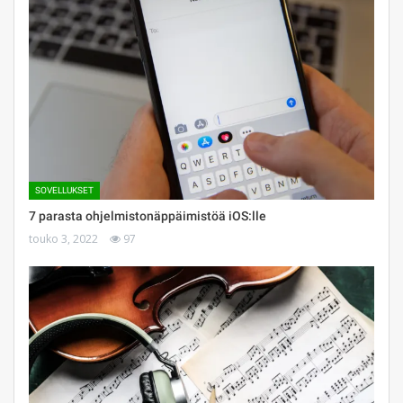
SOVELLUKSET
7 parasta ohjelmistonäppäimistöä iOS:lle
touko 3, 2022
97