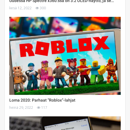
Uudessa HP Spectre x360:ssa on 3:2 OLED-näyttö, ja se…
kesä 12, 2022
300
Loma 2020: Parhaat ”Roblox”-lahjat
heinä 29, 2022
117