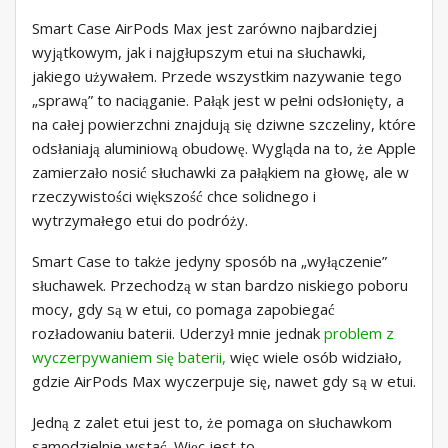
Smart Case AirPods Max jest zarówno najbardziej
wyjątkowym, jak i najgłupszym etui na słuchawki,
jakiego używałem. Przede wszystkim nazywanie tego
„sprawą” to naciąganie. Pałąk jest w pełni odsłonięty, a
na całej powierzchni znajdują się dziwne szczeliny, które
odsłaniają aluminiową obudowę. Wygląda na to, że Apple
zamierzało nosić słuchawki za pałąkiem na głowę, ale w
rzeczywistości większość chce solidnego i
wytrzymałego etui do podróży.
Smart Case to także jedyny sposób na „wyłączenie”
słuchawek. Przechodzą w stan bardzo niskiego poboru
mocy, gdy są w etui, co pomaga zapobiegać
rozładowaniu baterii. Uderzył mnie jednak
problem z
wyczerpywaniem się baterii,
więc wiele osób widziało,
gdzie AirPods Max wyczerpuje się, nawet gdy są w etui.
Jedną z zalet etui jest to, że pomaga on słuchawkom
samodzielnie wstać. Więc jest to.