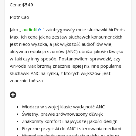
Cena:
$549
Piotr Cao
Jako „
audiofil
" zaintrygowały mnie słuchawki AirPods
Max. Ich cena jak na zestaw słuchawek konsumenckich
jest nieco wysoka, a jak większość audiofilów wie,
aktywna redukcja szumów (ANC) obniża jakość dźwięku
w taki czy inny sposób. Postanowiłem sprawdzić, czy
AirPods Max brzmią znacznie lepiej niż inne popularne
słuchawki ANC na rynku, z których większość jest
znacznie tańsza.
Wiodąca w swojej klasie wydajność ANC
Świetny, prawie zrównoważony dźwięk
Znakomity komfort i najwyższej jakości design
Fizyczne przyciski do ANC i sterowania mediami
Niemal nieskończona regulacja pałąka na głowę