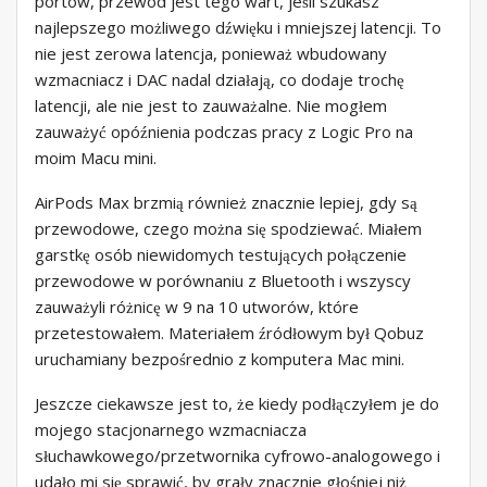
portów, przewód jest tego wart, jeśli szukasz
najlepszego możliwego dźwięku i mniejszej latencji. To
nie jest zerowa latencja, ponieważ wbudowany
wzmacniacz i DAC nadal działają, co dodaje trochę
latencji, ale nie jest to zauważalne. Nie mogłem
zauważyć opóźnienia podczas pracy z Logic Pro na
moim Macu mini.
AirPods Max brzmią również znacznie lepiej, gdy są
przewodowe, czego można się spodziewać. Miałem
garstkę osób niewidomych testujących połączenie
przewodowe w porównaniu z Bluetooth i wszyscy
zauważyli różnicę w 9 na 10 utworów, które
przetestowałem. Materiałem źródłowym był Qobuz
uruchamiany bezpośrednio z komputera Mac mini.
Jeszcze ciekawsze jest to, że kiedy podłączyłem je do
mojego stacjonarnego wzmacniacza
słuchawkowego/przetwornika cyfrowo-analogowego i
udało mi się sprawić, by grały znacznie głośniej niż