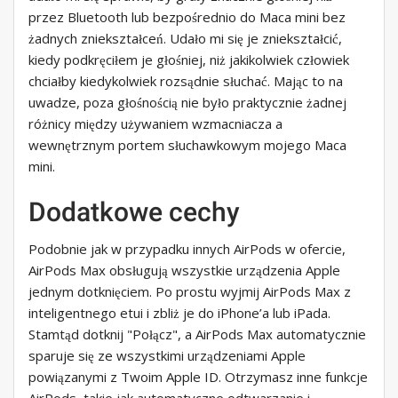
przez Bluetooth lub bezpośrednio do Maca mini bez
żadnych zniekształceń. Udało mi się je zniekształcić,
kiedy podkręciłem je głośniej, niż jakikolwiek człowiek
chciałby kiedykolwiek rozsądnie słuchać. Mając to na
uwadze, poza głośnością nie było praktycznie żadnej
różnicy między używaniem wzmacniacza a
wewnętrznym portem słuchawkowym mojego Maca
mini.
Dodatkowe cechy
Podobnie jak w przypadku innych AirPods w ofercie,
AirPods Max obsługują wszystkie urządzenia Apple
jednym dotknięciem. Po prostu wyjmij AirPods Max z
inteligentnego etui i zbliż je do iPhone’a lub iPada.
Stamtąd dotknij "Połącz", a AirPods Max automatycznie
sparuje się ze wszystkimi urządzeniami Apple
powiązanymi z Twoim Apple ID. Otrzymasz inne funkcje
AirPods, takie jak automatyczne odtwarzanie i