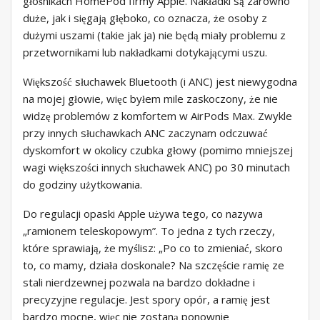
głośnikach HomePod firmy Apple. Nakładki są zarówno
duże, jak i sięgają głęboko, co oznacza, że ​​osoby z
dużymi uszami (takie jak ja) nie będą miały problemu z
przetwornikami lub nakładkami dotykającymi uszu.
Większość słuchawek Bluetooth (i ANC) jest niewygodna
na mojej głowie, więc byłem mile zaskoczony, że nie
widzę problemów z komfortem w AirPods Max. Zwykle
przy innych słuchawkach ANC zaczynam odczuwać
dyskomfort w okolicy czubka głowy (pomimo mniejszej
wagi większości innych słuchawek ANC) po 30 minutach
do godziny użytkowania.
Do regulacji opaski Apple używa tego, co nazywa
„ramionem teleskopowym”. To jedna z tych rzeczy,
które sprawiają, że myślisz: „Po co to zmieniać, skoro
to, co mamy, działa doskonale? Na szczęście ramię ze
stali nierdzewnej pozwala na bardzo dokładne i
precyzyjne regulacje. Jest spory opór, a ramię jest
bardzo mocne, więc nie zostaną ponownie