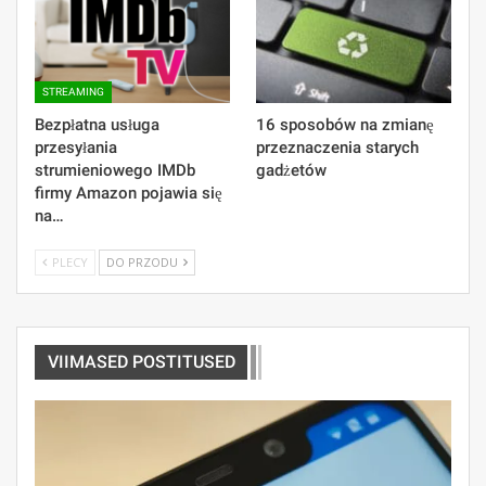
STREAMING
Bezpłatna usługa
16 sposobów na zmianę
przesyłania
przeznaczenia starych
strumieniowego IMDb
gadżetów
firmy Amazon pojawia się
na…
PLECY
DO PRZODU
VIIMASED POSTITUSED