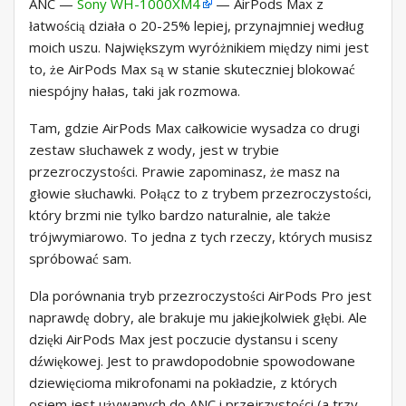
ANC —
Sony WH-1000XM4
— AirPods Max z
łatwością działa o 20-25% lepiej, przynajmniej według
moich uszu. Największym wyróżnikiem między nimi jest
to, że AirPods Max są w stanie skuteczniej blokować
niespójny hałas, taki jak rozmowa.
Tam, gdzie AirPods Max całkowicie wysadza co drugi
zestaw słuchawek z wody, jest w trybie
przezroczystości. Prawie zapominasz, że masz na
głowie słuchawki. Połącz to z trybem przezroczystości,
który brzmi nie tylko bardzo naturalnie, ale także
trójwymiarowo. To jedna z tych rzeczy, których musisz
spróbować sam.
Dla porównania tryb przezroczystości AirPods Pro jest
naprawdę dobry, ale brakuje mu jakiejkolwiek głębi. Ale
dzięki AirPods Max jest poczucie dystansu i sceny
dźwiękowej. Jest to prawdopodobnie spowodowane
dziewięcioma mikrofonami na pokładzie, z których
osiem jest używanych do ANC i przejrzystości (a trzy