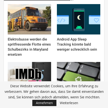
Elektrobusse werden die
Android App Sleep
spritfressende Flotte eines
Tracking könnte bald
Schulbezirks in Maryland
weniger schrecklich sein
ersetzen
Diese Website verwendet Cookies, um Ihre Erfahrung zu
STREAMEN
verbessern. Wir gehen davon aus, dass Sie damit einverstanden
sind, Sie können sich jedoch abmelden, wenn Sie möchten.
Der kostenlose IMDb-
16 Möglichkeiten, Ihre
Streaming-Dienst von
alten Geräte
Annehmen
Weiterlesen
Amazon kommt mit
wiederzuverwenden