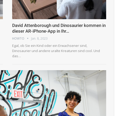
David Attenborough und Dinosaurier kommen in
dieser AR-iPhone-App in Ihr…
HOWTO
Jan. 8, 2023
Egal, ob Sie ein Kind oder ein Erwachsener sind,
Dinosaurier und andere uralte Kreaturen sind cool. Und
das…