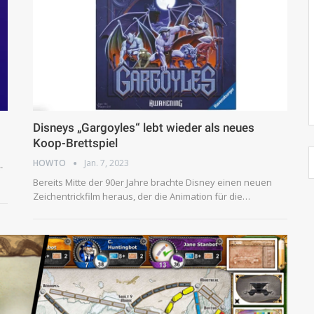
Disneys „Gargoyles“ lebt wieder als neues
Koop-Brettspiel
HOWTO
Jan. 7, 2023
-
Bereits Mitte der 90er Jahre brachte Disney einen neuen
Zeichentrickfilm heraus, der die Animation für die…