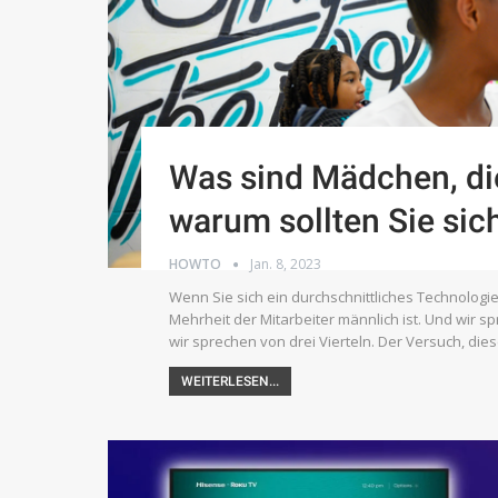
Was sind Mädchen, di
warum sollten Sie s
HOWTO
Jan. 8, 2023
Wenn Sie sich ein durchschnittliches Technolog
Mehrheit der Mitarbeiter männlich ist. Und wir s
wir sprechen von drei Vierteln. Der Versuch, di
WEITERLESEN...