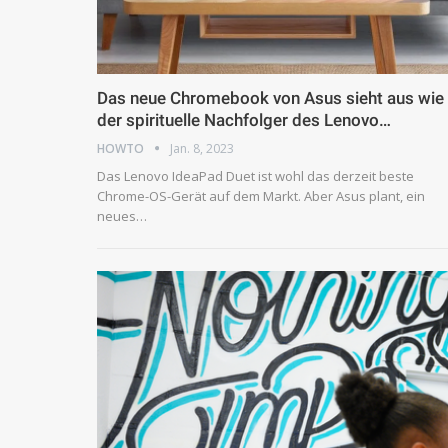
Das neue Chromebook von Asus sieht aus wie
der spirituelle Nachfolger des Lenovo…
HOWTO
Jan. 8, 2023
Das Lenovo IdeaPad Duet ist wohl das derzeit beste
Chrome-OS-Gerät auf dem Markt. Aber Asus plant, ein
neues…