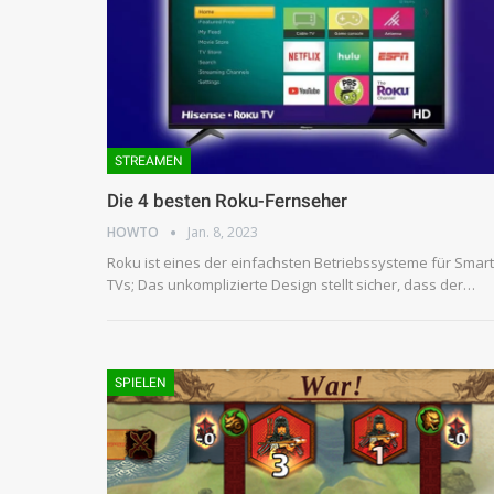
STREAMEN
Die 4 besten Roku-Fernseher
HOWTO
Jan. 8, 2023
Roku ist eines der einfachsten Betriebssysteme für Smart
TVs; Das unkomplizierte Design stellt sicher, dass der…
SPIELEN