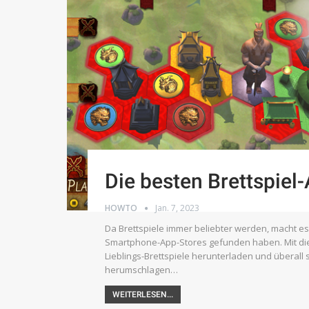
Die besten Brettspiel
HOWTO
Jan. 7, 2023
Da Brettspiele immer beliebter werden, macht es
Smartphone-App-Stores gefunden haben. Mit diese
Lieblings-Brettspiele herunterladen und überall 
herumschlagen…
WEITERLESEN...