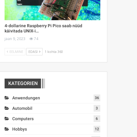
4-dollarine Raspberry Pi Pico saab nüüd
käivitada UNIX-i…
jaan 9, 2023
74
EELMINE
EDASI
1 kohta 360
KATEGORIEN
Anwendungen
36
Automobil
3
Computers
6
Hobbys
12