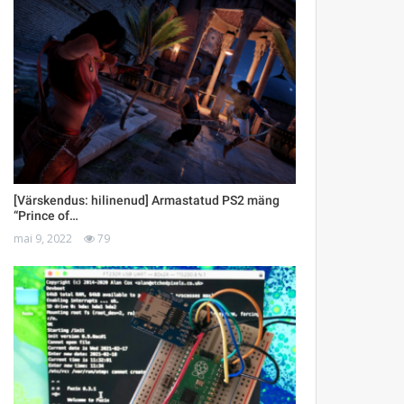
[Värskendus: hilinenud] Armastatud PS2 mäng
“Prince of…
mai 9, 2022
79