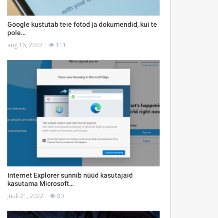
Google kustutab teie fotod ja dokumendid, kui te
pole…
aug 16, 2022
111
Internet Explorer sunnib nüüd kasutajaid
kasutama Microsoft…
juuli 21, 2022
80