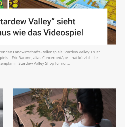
tardew Valley“ sieht
us wie das Videospiel
enden Landwirtschafts-Rollenspiels Stardew Valley: Es ist
 Spiels – Eric Barone, alias ConcernedApe – hat kürzlich die
xemplar im Stardew Valley Shop für nur…