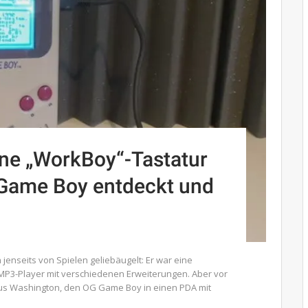
ene „WorkBoy“-Tastatur
 Game Boy entdeckt und
jenseits von Spielen geliebäugelt: Er war eine
MP3-Player mit verschiedenen Erweiterungen. Aber vor
us Washington, den OG Game Boy in einen PDA mit