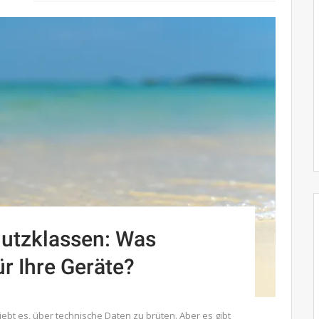
hutzklassen: Was
r Ihre Geräte?
 liebt es, über technische Daten zu brüten. Aber es gibt