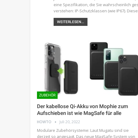
eine Spezifikation, die Sie wahrscheinlich ge
verstehen: IP-Schutzklassen (wie IP67). Diese
WEITERLESEN...
ZUBEHÖR
Der kabellose Qi-Akku von Mophie zum
Aufschieben ist wie MagSafe für alle
HOWTO
Juli 20, 2022
Modulare Zubehörsysteme: Laut Mugatu sind sie
derzeit so angesagt. Das neue MagSafe-System von