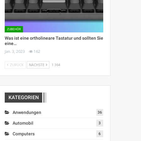
ZUBEHÖR
Was ist eine ortholineare Tastatur und sollten Sie
eine…
Jan. 3, 2023
162
ZURÜCK
NÄCHSTE
1 364
KATEGORIEN
Anwendungen
36
Automobil
3
Computers
6