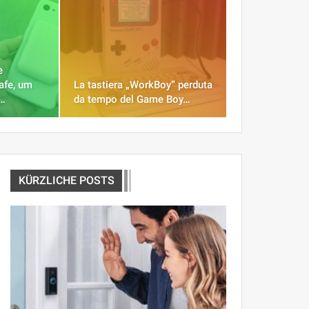
e
afe, um
La tastiera „WorkBoy“ perduta
n…
da tempo del Game Boy…
KÜRZLICHE POSTS