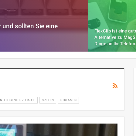
 und sollten Sie eine
FlexClip ist eine gut
Alternative zu MagS
Dinge an Ihr Telefo
INTELLIGENTES ZUHAUSE
SPIELEN
STREAMEN