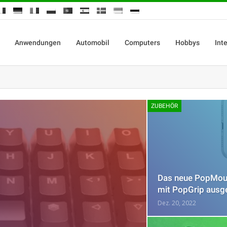
Anwendungen
Automobil
Computers
Hobbys
Int
ZUBEHÖR
Das neue PopMount
mit PopGrip ausg
Dez. 20, 2022