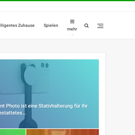
elligentes Zuhause
Spielen
mehr
 Photo ist eine Stativhalterung für Ihr
estattetes…