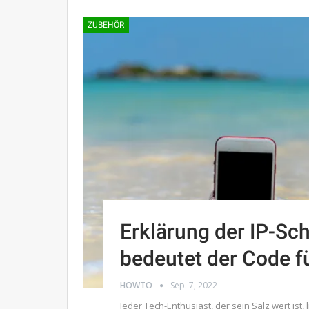
ZUBEHÖR
Erklärung der IP-Sc
bedeutet der Code fü
HOWTO
Sep. 7, 2022
Jeder Tech-Enthusiast, der sein Salz wert ist,