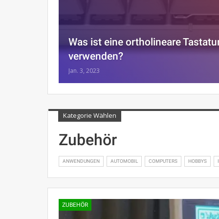
Was ist eine ortholineare Tastatur
verwenden?
Jan. 3, 2023
Kategorie Wählen
Zubehör
ANWENDUNGEN
AUTOMOBIL
COMPUTERS
HOBBYS
ZUBEHÖR