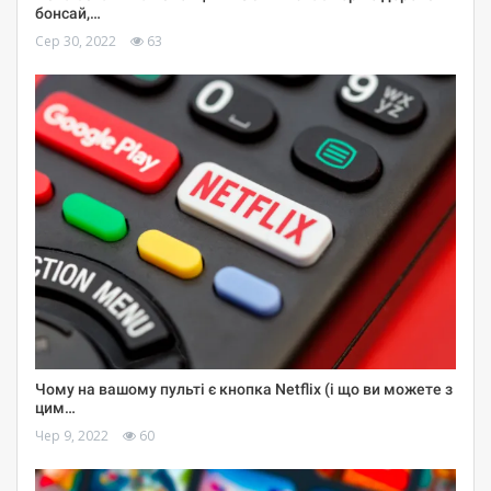
бонсай,…
Сер 30, 2022
63
Чому на вашому пульті є кнопка Netflix (і що ви можете з
цим…
Чер 9, 2022
60