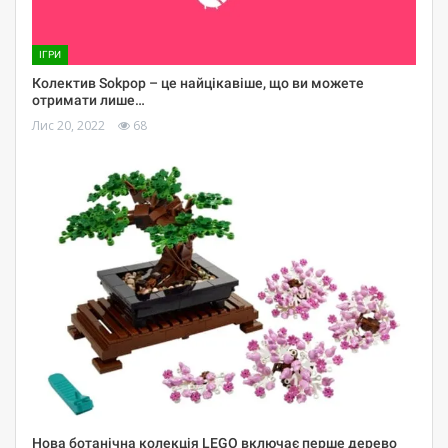
ІГРИ
Колектив Sokpop – це найцікавіше, що ви можете
отримати лише…
Лис 20, 2022
68
Нова ботанічна колекція LEGO включає перше дерево