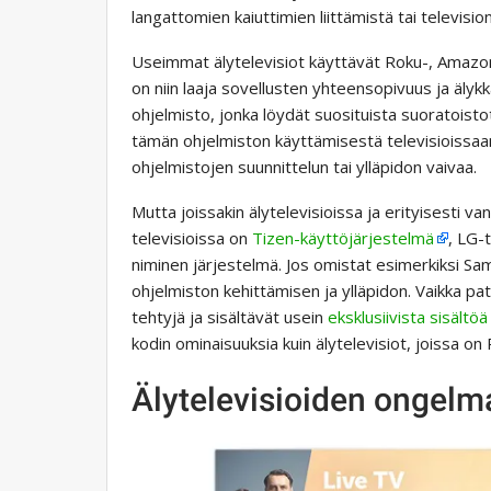
langattomien kaiuttimien liittämistä tai televisio
Useimmat älytelevisiot käyttävät Roku-, Amazon F
on niin laaja sovellusten yhteensopivuus ja älyk
ohjelmisto, jonka löydät suosituista suoratoistot
tämän ohjelmiston käyttämisestä televisioissaan,
ohjelmistojen suunnittelun tai ylläpidon vaivaa.
Mutta joissakin älytelevisioissa ja erityisesti
televisioissa on
Tizen-käyttöjärjestelmä
, LG-
niminen järjestelmä. Jos omistat esimerkiksi Sam
ohjelmiston kehittämisen ja ylläpidon. Vaikka pat
tehtyjä ja sisältävät usein
eksklusiivista sisältöä
kodin ominaisuuksia kuin älytelevisiot, joissa on 
Älytelevisioiden ongelm