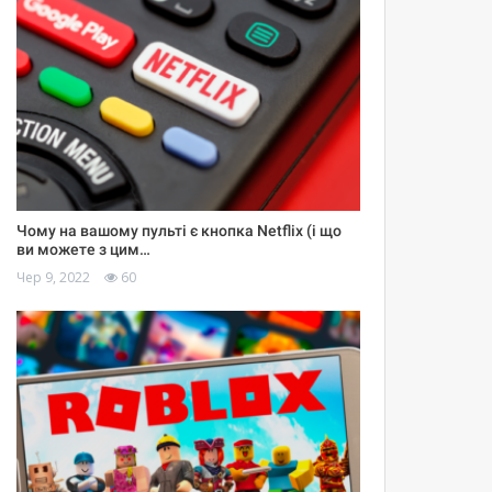
Чому на вашому пульті є кнопка Netflix (і що
ви можете з цим…
Чер 9, 2022
60