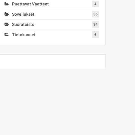
Puettavat Vaatteet
4
Sovellukset
36
Suoratoisto
94
Tietokoneet
6