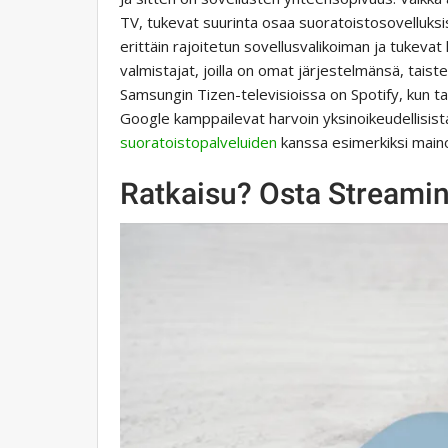
TV, tukevat suurinta osaa suoratoistosovelluksis
erittäin rajoitetun sovellusvalikoiman ja tukevat
valmistajat, joilla on omat järjestelmänsä, taiste
Samsungin Tizen-televisioissa on Spotify, kun ta
Google kamppailevat harvoin yksinoikeudellisist
suoratoistopalveluiden
kanssa esimerkiksi maino
Ratkaisu? Osta Streamin