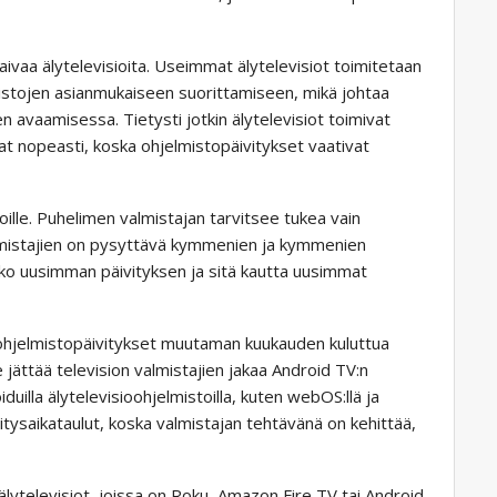
vaivaa älytelevisioita. Useimmat älytelevisiot toimitetaan
mistojen asianmukaiseen suorittamiseen, mikä johtaa
en avaamisessa. Tietysti jotkin älytelevisiot toimivat
at nopeasti, koska ohjelmistopäivitykset vaativat
ille. Puhelimen valmistajan tarvitsee tukea vain
ovalmistajien on pysyttävä kymmenien ja kymmenien
atko uusimman päivityksen ja sitä kautta uusimmat
hjelmistopäivitykset muutaman kuukauden kuluttua
 jättää television valmistajien jakaa Android TV:n
duilla älytelevisioohjelmistoilla, kuten webOS:llä ja
vitysaikataulut, koska valmistajan tehtävänä on kehittää,
älytelevisiot, joissa on Roku, Amazon Fire TV tai Android