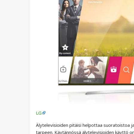
LG
Älytelevisioiden pitäisi helpottaa suoratoistoa ja
tarpeen. Käytännössä älytelevisioiden käyttö on 