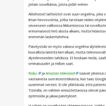
joitain sovelluksia, joista pidät eniten.
Alitehoiset laitteistot ovat suuri ongelma, joka 
ilman hevosvoimia, jotka tarvitaan niiden ohjel
viiveeseen valikoissa liikkumisessa tai sovellust
erinomaisesti heti alusta alkaen, mutta hidastuv
enemmän laskentatehoa.
Päivitystuki on myös vakava ongelma älytelevisio
kourallista laitetta kerrallaan, mutta televisi
älytelevisioiden tahdissa. Et koskaan tiedä, sa
ominaisuudet ja milloin saat.
Roku-
ja
Amazon-televisiot
saavat yleensä o
vastaavista suoratoistotikuista, kun taas Google
uusimmat versiot. Ei ole yllättävää, että patentoi
Tizenillä, on vähiten ennustettavissa olevat päi
optimoida ja jakaa päivitykset.
Ja sitten on sovellusten yhteensopivuus. Vaikka 