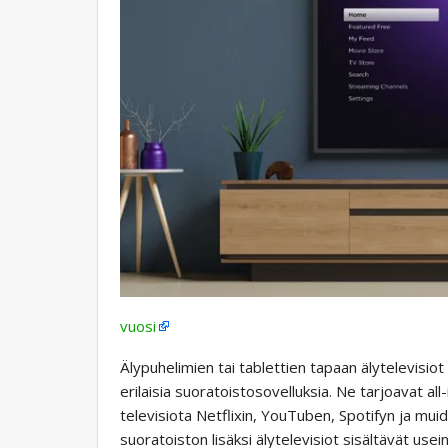
vuosi
Älypuhelimien tai tablettien tapaan älytelevisio
erilaisia ​​suoratoistosovelluksia. Ne tarjoavat al
televisiota Netflixin, YouTuben, Spotifyn ja mui
suoratoiston lisäksi älytelevisiot sisältävät use