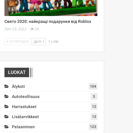
Свято 2020: найкращі подарунки від Roblox
Лип 29, 2022
58
ПОПЕРЕДНЯ
ДАЛІ
1 з 360
LUOKAT
Älykoti
104
Autoteollisuus
3
Harrastukset
12
Lisätarvikkeet
13
Pelaaminen
123