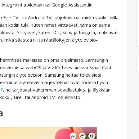
n integrointia Alexaan tai Google Assistantiin.
ire TV- tai Android TV -ohjelmistoa, minkä vuoksi niillä
kään kodin tuki. Kuten nimet viittaavat, tämä on sama
ikuista. Yritykset, kuten TCL, Sony ja Insignia, maksavat
 mikä säästää niiltä räätälöityjen älytelevisio-
 vanhemmissa malleissa on oma ohjelmisto. Samsungin
televisioissa webOS ja VIZIO-televisioissa SmartCast-
sungin älytelevision, Samsung hoitaa televisiosi
entoidut älytelevisiojärjestelmät ovat todella hyvin
, ne tarjoavat vähemmän sovellustukea ja älykkään
Roku-, Fire- tai Android TV -ohjelmisto.
a