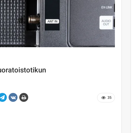
suoratoistotikun
35