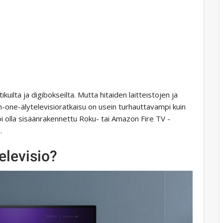
kuilta ja digibokseilta. Mutta hitaiden laitteistojen ja
n-one-älytelevisioratkaisu on usein turhauttavampi kuin
voi olla sisäänrakennettu Roku- tai Amazon Fire TV -
.
elevisio?