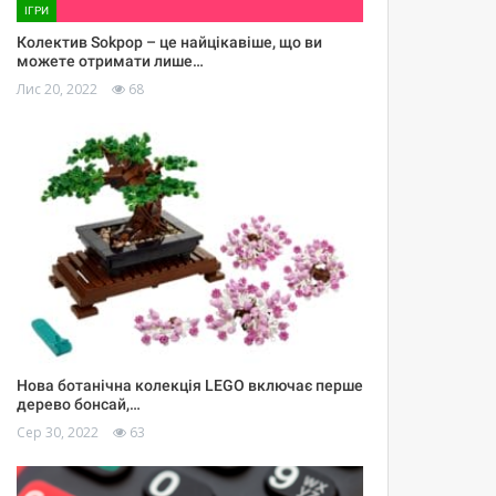
ІГРИ
Колектив Sokpop – це найцікавіше, що ви
можете отримати лише…
Лис 20, 2022
68
Нова ботанічна колекція LEGO включає перше
дерево бонсай,…
Сер 30, 2022
63