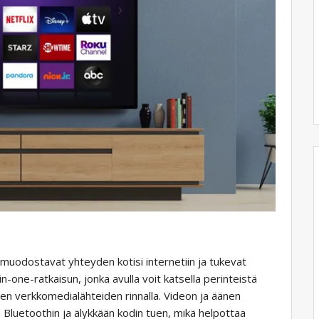
t muodostavat yhteyden kotisi internetiin ja tukevat
l-in-one-ratkaisun, jonka avulla voit katsella perinteistä
den verkkomedialähteiden rinnalla. Videon ja äänen
in Bluetoothin ja älykkään kodin tuen, mikä helpottaa