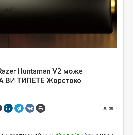
Razer Huntsman V2 може
ДА ВИ ТИПЕТЕ Жорстоко
38
: ви, можливо, пам’ятаєте
Wooting One
кілька років