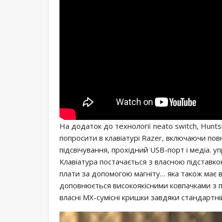
На додаток до технології neato switch, Hunt
попросити в клавіатурі Razer, включаючи пов
підсвічування, прохідний USB-порт і медіа. у
Клавіатура постачається з власною підставкою
плати за допомогою магніту… яка також має в
доповнюється високоякісними ковпачками з п
власні MX-сумісні кришки завдяки стандартні