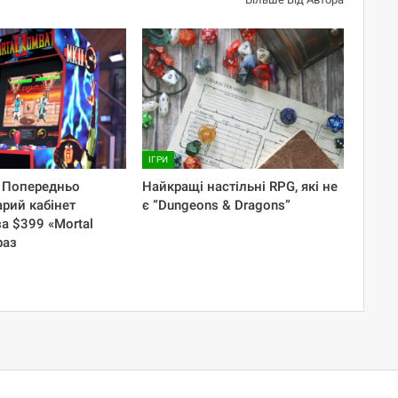
ІГРИ
! Попередньо
Найкращі настільні RPG, які не
арий кабінет
є “Dungeons & Dragons”
а $399 «Mortal
раз