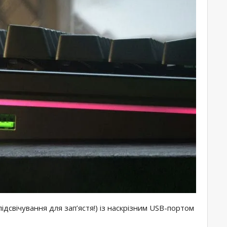
 підсвічування для зап’ястя!) із наскрізним USB-портом