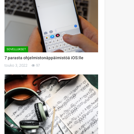
SOVELLUKSET
7 parasta ohjelmistonäppäimistöä iOS:lle
touko 3, 2022
97