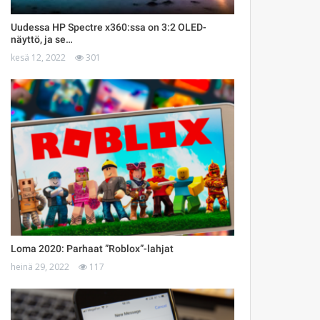
Uudessa HP Spectre x360:ssa on 3:2 OLED-
näyttö, ja se…
kesä 12, 2022
301
Loma 2020: Parhaat ”Roblox”-lahjat
heinä 29, 2022
117