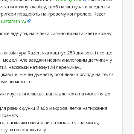
тискати кожну клавішу, щоб налаштувати введення.
 тригери працюють на ігровому контролері. Razer
Huntsman V2
.
же відчути, наскільки сильно ви натискаєте кожну
 клавіатура Razer, яка коштує 250 доларів, і все ще
ої моделі. Але завдяки новим аналоговим датчикам у
и, наскільки натиснутий перемикач., і
цікавіше, ніж ви думаєте, особливо з огляду на те, як
ками ви можете:
ктивується клавіша, від надлегкого натискання до
.
ля різних функцій або макросів: легке натискання
 гранату.
ого, наскільки сильно ви натискаєте, залежить,
снути на педаль газу.