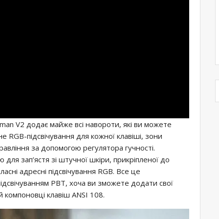
sman V2 додає майже всі навороти, які ви можете
не RGB-підсвічування для кожної клавіші, зони
правління за допомогою регулятора гучності.
 для зап’ястя зі штучної шкіри, прикріпленої до
ласні адресні підсвічування RGB. Все це
ідсвічуванням PBT, хоча ви зможете додати свої
й компоновці клавіш ANSI 108.