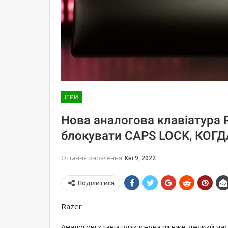
ІГРИ
Нова аналогова клавіатура 
блокувати CAPS LOCK, КОГ
Останнє оновлення
Кві 9, 2022
Поділитися
Razer
Аналогові клавіатури існували вже деякий час