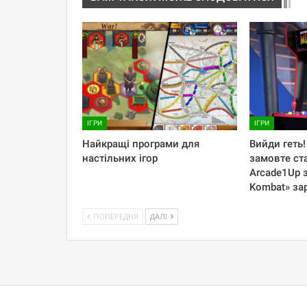
ІГРИ
ІГРИ
Найкращі програми для
Вийди геть
настільних ігор
замовте ст
Arcade1Up з
Kombat» за
ПОПЕРЕДНЯ
ДАЛІ