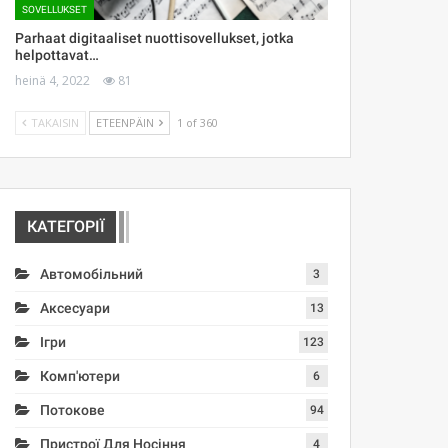
SOVELLUKSET
Parhaat digitaaliset nuottisovellukset, jotka
helpottavat…
heinä 4, 2022
81
TAKAISIN
ETEENPÄIN
1 of 360
КАТЕГОРІЇ
Автомобільний
3
Аксесуари
13
Ігри
123
Комп'ютери
6
Потокове
94
Пристрої Для Носіння
4