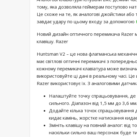
тому, яка дозволяла геймерам поступово на
Це схоже на те, як аналогові джойстики або
завдає удару по цьому входу за допомогою
Новий дизайн оптичного перемикача Razer мо
клавішу. Razer
Huntsman V2 – це нова флагманська механічна
має світлові оптичні перемикачі з попереднь
кожному перемикачі клавіатура може визначит
використовуйте ці дані в реальному часі. Це 
Razer використовує їх. З аналоговими датчи
Налаштуйте точку спрацьовування, де а
сильного. Діапазон від 1,5 мм до 3,6 мм
Додайте кілька точок спрацьовування д
кидає камінь, жорстке натискання кидає
Змініть клавішу на повний аналог: від т
наскільки сильно ваш персонаж буде ти