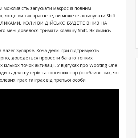
ати можливість запускати макрос із повним
ж, якщо ви так прагнете, ви можете активувати Shift
ВЕЛИКАМИ, КОЛИ ВИ ДІЙСЬКО БУДЕТЕ ВНИЗ НА
о мені довелося тримати клавішу Shift. Як якийсь
Razer Synapse. Хоча деякі ігри підтримують
вірно, доведеться провести багато тонких
кількох точок активації. У відгуках про Wooting One
дить для шутерів та гоночних ігор (особливо тих, які
левих іграх та іграх від третьої особи.