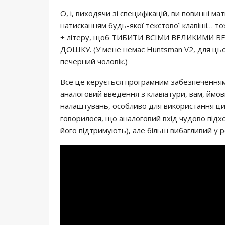
О, і, виходячи зі специфікацій, ви повинні м
натисканням будь-якої текстової клавіші… то
+ літеру, щоб ТИБИТИ ВСІМИ ВЕЛИКИМИ 
ДОШКУ. (У мене немає Huntsman V2, для цьог
печерний чоловік.)
Все це керується програмним забезпеченням 
аналоговий введення з клавіатури, вам, ймо
налаштувань, особливо для використання цих 
говорилося, що аналоговий вхід чудово підхо
його підтримують), але більш вибагливий у ро