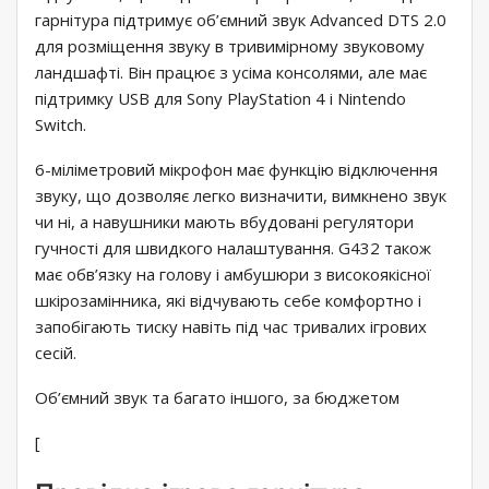
гарнітура підтримує об’ємний звук Advanced DTS 2.0
для розміщення звуку в тривимірному звуковому
ландшафті. Він працює з усіма консолями, але має
підтримку USB для Sony PlayStation 4 і Nintendo
Switch.
6-міліметровий мікрофон має функцію відключення
звуку, що дозволяє легко визначити, вимкнено звук
чи ні, а навушники мають вбудовані регулятори
гучності для швидкого налаштування. G432 також
має обв’язку на голову і амбушюри з високоякісної
шкірозамінника, які відчувають себе комфортно і
запобігають тиску навіть під час тривалих ігрових
сесій.
Об’ємний звук та багато іншого, за бюджетом
[