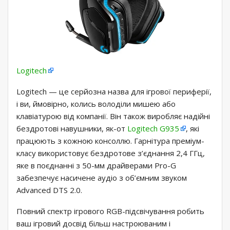
Logitech
Logitech — це серйозна назва для ігрової периферії,
і ви, ймовірно, колись володіли мишею або
клавіатурою від компанії. Він також виробляє надійні
бездротові навушники, як-от
Logitech G935
, які
працюють з кожною консоллю. Гарнітура преміум-
класу використовує бездротове з’єднання 2,4 ГГц,
яке в поєднанні з 50-мм драйверами Pro-G
забезпечує насичене аудіо з об’ємним звуком
Advanced DTS 2.0.
Повний спектр ігрового RGB-підсвічування робить
ваш ігровий досвід більш настроюваним і