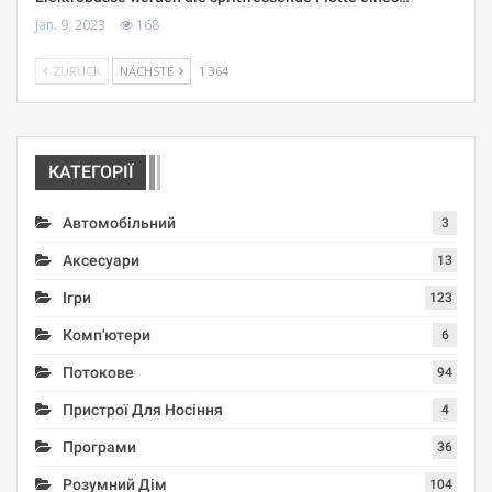
Jan. 9, 2023
168
ZURÜCK
NÄCHSTE
1 364
КАТЕГОРІЇ
Автомобільний
3
Аксесуари
13
Ігри
123
Комп'ютери
6
Потокове
94
Пристрої Для Носіння
4
Програми
36
Розумний Дім
104