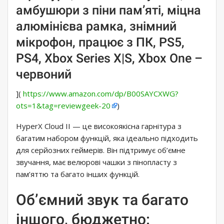
амбушюри з піни пам’яті, міцна
алюмінієва рамка, знімний
мікрофон, працює з ПК, PS5,
PS4, Xbox Series X|S, Xbox One –
червоний
](
https://www.amazon.com/dp/B00SAYCXWG?
ots=1&tag=reviewgeek-20
)
HyperX Cloud II — це високоякісна гарнітура з
багатим набором функцій, яка ідеально підходить
для серйозних геймерів. Він підтримує об’ємне
звучання, має велюрові чашки з пінопласту з
пам’яттю та багато інших функцій.
Об’ємний звук та багато
іншого, бюджетно: