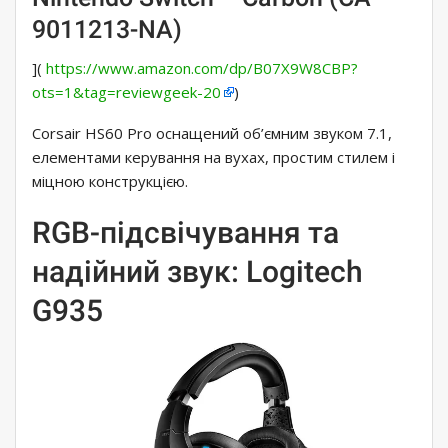
9011213-NA)
](
https://www.amazon.com/dp/B07X9W8CBP?
ots=1&tag=reviewgeek-20
)
Corsair HS60 Pro оснащений об’ємним звуком 7.1,
елементами керування на вухах, простим стилем і
міцною конструкцією.
RGB-підсвічування та
надійний звук: Logitech
G935