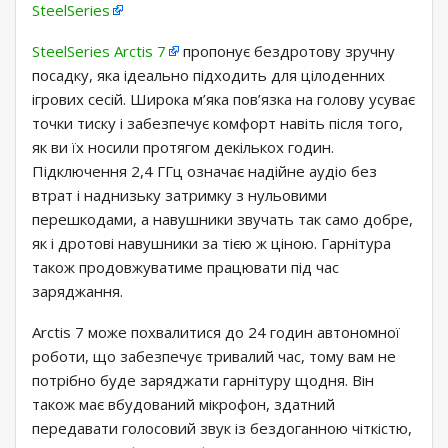
SteelSeries
SteelSeries Arctis 7
пропонує бездротову зручну
посадку, яка ідеально підходить для цілоденних
ігрових сесій. Широка м’яка пов’язка на голову усуває
точки тиску і забезпечує комфорт навіть після того,
як ви їх носили протягом декількох годин.
Підключення 2,4 ГГц означає надійне аудіо без
втрат і наднизьку затримку з нульовими
перешкодами, а навушники звучать так само добре,
як і дротові навушники за тією ж ціною. Гарнітура
також продовжуватиме працювати під час
заряджання.
Arctis 7 може похвалитися до 24 годин автономної
роботи, що забезпечує тривалий час, тому вам не
потрібно буде заряджати гарнітуру щодня. Він
також має вбудований мікрофон, здатний
передавати голосовий звук із бездоганною чіткістю,