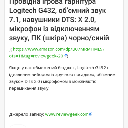
Провідна ігрова гарнітура
Logitech G432, об’ємний звук
7.1, навушники DTS: X 2.0,
мікрофон із відключенням
звуку, ПК (шкіра) чорно/синій
](
https://www.amazon.com/dp/B07MRMHML9?
ots=1&tag=reviewgeek-20
)
Якщо у вас обмежений бюджет, Logitech G432 є
ідеальним вибором із зручною посадкою, об’ємним
звуком DTS 2.0 і мікрофоном з можливістю
перемикання звуку.
Джерело запису:
www.reviewgeek.com