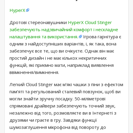
HyperX
Дротові стереонавушники
HyperX Cloud Stinger
забезпечують надзвичайний комфорт і нескладне
налаштування та використання.
Ігрова гарнітура є
одним з найдоступніших варіантів, і, як така, вона
забезпечує все те, що ви очікуєте. Однак він має
простий дизайн і не має кількох некритичних
функцій, які приємно мати, наприклад виявлення
ввімкнення/вимкнення.
Легкий Cloud Stinger має м’які чашки з піни з ефектом
пам’яті та регульований сталевий повзунок, щоб ви
могли знайти зручну посадку. 50-міліметрові
спрямовані драйвери забезпечують точний звук,
незалежно від того, розмовляєте ви в Інтернеті з
друзями чи граєте в гру. Завдяки функції
шумозаглушення мікрофона від повороту до