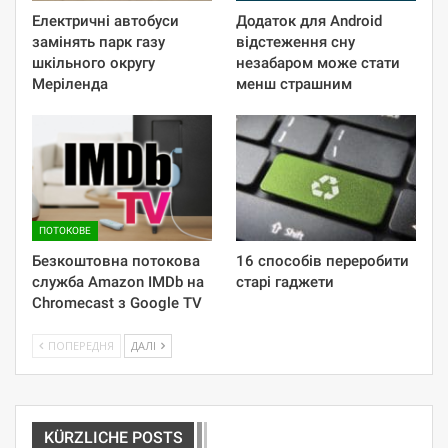
Електричні автобуси
Додаток для Android
замінять парк газу
відстеження сну
шкільного округу
незабаром може стати
Меріленда
менш страшним
ПОТОКОВЕ
Безкоштовна потокова
16 способів переробити
служба Amazon IMDb на
старі гаджети
Chromecast з Google TV
ПОПЕРЕДНЯ
ДАЛІ
KÜRZLICHE POSTS