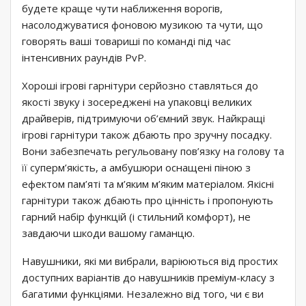
будете краще чути наближення ворогів,
насолоджуватися фоновою музикою та чути, що
говорять ваші товариші по команді під час
інтенсивних раундів PvP.
Хороші ігрові гарнітури серйозно ставляться до
якості звуку і зосереджені на упаковці великих
драйверів, підтримуючи об’ємний звук. Найкращі
ігрові гарнітури також дбають про зручну посадку.
Вони забезпечать регульовану пов’язку на голову та
її суперм’якість, а амбушюри оснащені піною з
ефектом пам’яті та м’яким м’яким матеріалом. Якісні
гарнітури також дбають про цінність і пропонують
гарний набір функцій (і стильний комфорт), не
завдаючи шкоди вашому гаманцю.
Навушники, які ми вибрали, варіюються від простих
доступних варіантів до навушників преміум-класу з
багатими функціями. Незалежно від того, чи є ви