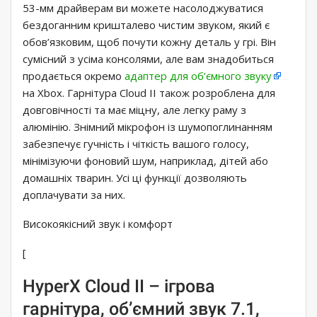
53-мм драйверам ви можете насолоджуватися
бездоганним кришталево чистим звуком, який є
обов’язковим, щоб почути кожну деталь у грі. Він
сумісний з усіма консолями, але вам знадобиться
продається окремо
адаптер для об’ємного звуку
на Xbox. Гарнітура Cloud II також розроблена для
довговічності та має міцну, але легку раму з
алюмінію. Знімний мікрофон із шумопоглинанням
забезпечує гучність і чіткість вашого голосу,
мінімізуючи фоновий шум, наприклад, дітей або
домашніх тварин. Усі ці функції дозволяють
доплачувати за них.
Високоякісний звук і комфорт
[
HyperX Cloud II – ігрова
гарнітура, об’ємний звук 7.1,