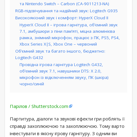
та Nintendo Switch – Carbon (CA-9011213-NA)
RGB-підсвічування та надійний звук: Logitech G935
Високоякісний звук і комфорт: HyperX Cloud II
HyperX Cloud II – ігрова гарнітура, об’ємний звук
7.1, амбушюри з піни пам’яті, міцна алюмінієва
рамка, знімний мікрофон, працює з ПК, PS5, PS4,
Xbox Series X|S, Xbox One – червоний
Об’ємний звук та багато іншого, бюджетно:
Logitech G432
Провідна ігрова гарнітура Logitech G432,
об’ємний звук 7.1, навушники DTS: X 2.0,
мікрофон із відключенням звуку, ПК (шкіра)
чорно/синій
Парілов / Shutterstock.com
Партитура, діалоги та звукові ефекти гри роблять її
справді захоплюючою та захоплюючою. Тому варто
інвестувати в якісну ігрову гарнітуру. З одним ви