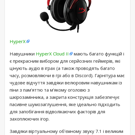
HyperX
Навушники
HyperX Cloud II
мають багато функцій і
є прекрасним вибором для серйозних геймерів, які
цінують аудіо в іграх (а також проводять багато
часу, розмовляючи в грі або в Discord). Гарнітура має
чудове відчуття завдяки велюровим навушникам із
піни з пам’яттю та м’якому оголовю з
шкірозамінника, а закрита конструкція забезпечує
пасивне шумозаглушення, яке ідеально підходить
для запобігання відволікаючих факторів для
захоплюючих ігор.
Завдяки віртуальному об’ємному звуку 7.1 і великим