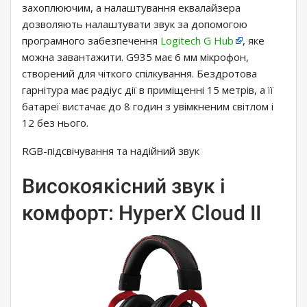
захоплюючим, а налаштування еквалайзера
дозволяють налаштувати звук за допомогою
програмного забезпечення
Logitech G Hub
, яке
можна завантажити. G935 має 6 мм мікрофон,
створений для чіткого спілкування. Бездротова
гарнітура має радіус дії в приміщенні 15 метрів, а її
батареї вистачає до 8 годин з увімкненим світлом і
12 без нього.
RGB-підсвічування та надійний звук
Високоякісний звук і
комфорт: HyperX Cloud II