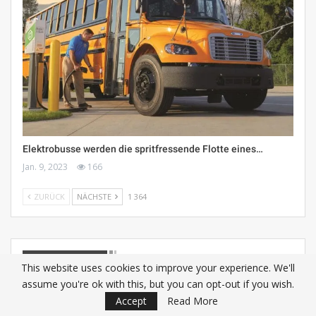
Elektrobusse werden die spritfressende Flotte eines…
Jan. 9, 2023
166
ZURÜCK
NÄCHSTE
1 364
CATEGORIAS
This website uses cookies to improve your experience. We'll
assume you're ok with this, but you can opt-out if you wish.
Accesorios
13
Accept
Read More