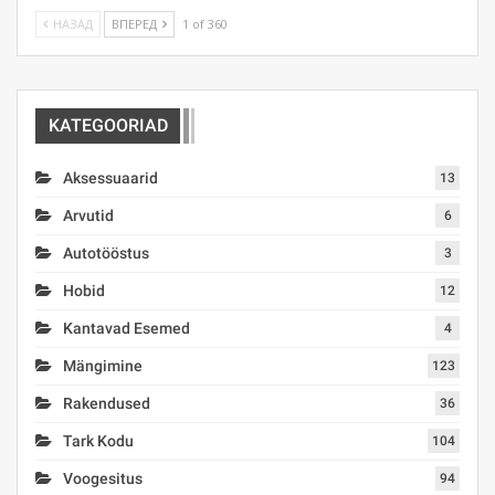
НАЗАД
ВПЕРЕД
1 of 360
KATEGOORIAD
Aksessuaarid
13
Arvutid
6
Autotööstus
3
Hobid
12
Kantavad Esemed
4
Mängimine
123
Rakendused
36
Tark Kodu
104
Voogesitus
94