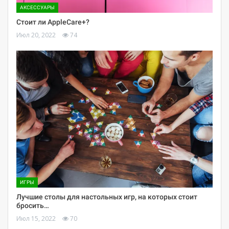
АКСЕССУАРЫ
Стоит ли AppleCare+?
Июл 20, 2022
74
ИГРЫ
Лучшие столы для настольных игр, на которых стоит
бросить…
Июл 15, 2022
70