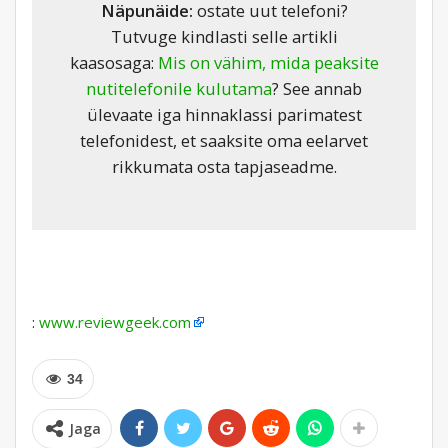
Näpunäide:
ostate uut telefoni?
Tutvuge kindlasti selle artikli
kaasosaga:
Mis on vähim, mida peaksite
nutitelefonile kulutama
? See annab
ülevaate iga hinnaklassi parimatest
telefonidest, et saaksite oma eelarvet
rikkumata osta tapjaseadme.
:
www.reviewgeek.com
34
Jaga