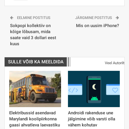
EELMINE POSTITUS
JÄRGMINE POSTITUS
Sokpopi kollektiiv on
Mis on uusim iPhone?
kõige lõbusam, mida
saate vaid 3 dollari eest
kuus
SULLE VÕIB KA MEELDIDA
Veel Autorilt
Elektribussid asendavad
Androidi rakenduse une
Marylandi koolipiirkonna
jälgimine võib varsti olla
gaasi ahvatleva laevastiku
vähem kohutav