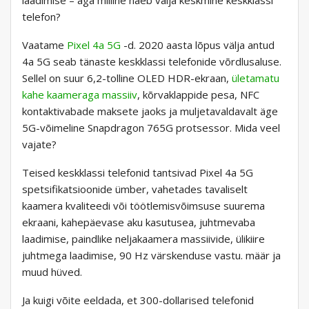
laadimise – aga milline näeb välja keskmine keskklassi
telefon?
Vaatame
Pixel 4a 5G
-d. 2020 aasta lõpus välja antud
4a 5G seab tänaste keskklassi telefonide võrdlusaluse.
Sellel on suur 6,2-tolline OLED HDR-ekraan,
ületamatu
kahe kaameraga massiiv
, kõrvaklappide pesa, NFC
kontaktivabade maksete jaoks ja muljetavaldavalt äge
5G-võimeline Snapdragon 765G protsessor. Mida veel
vajate?
Teised keskklassi telefonid tantsivad Pixel 4a 5G
spetsifikatsioonide ümber, vahetades tavaliselt
kaamera kvaliteedi või töötlemisvõimsuse suurema
ekraani, kahepäevase aku kasutusea, juhtmevaba
laadimise, paindlike neljakaamera massiivide, ülikiire
juhtmega laadimise, 90 Hz värskenduse vastu. määr ja
muud hüved.
Ja kuigi võite eeldada, et 300-dollarised telefonid