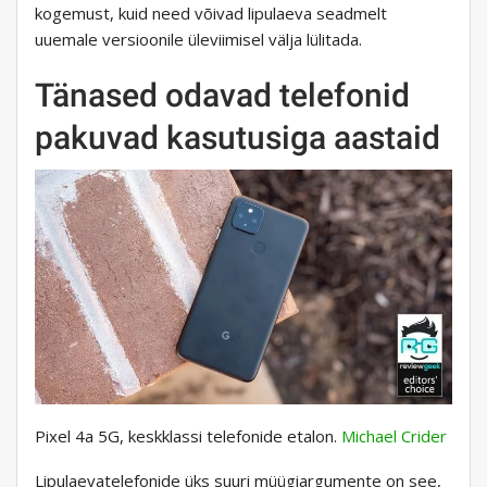
kogemust, kuid need võivad lipulaeva seadmelt
uuemale versioonile üleviimisel välja lülitada.
Tänased odavad telefonid
pakuvad kasutusiga aastaid
Pixel 4a 5G, keskklassi telefonide etalon.
Michael Crider
Lipulaevatelefonide üks suuri müügiargumente on see,