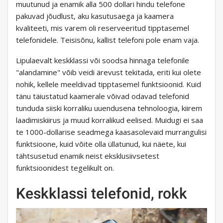
muutunud ja enamik alla 500 dollari hindu telefone
pakuvad jõudlust, aku kasutusaega ja kaamera
kvaliteeti, mis varem oli reserveeritud tipptasemel
telefonidele. Teisisõnu, kallist telefoni pole enam vaja.
Lipulaevalt keskklassi või soodsa hinnaga telefonile
"alandamine" võib veidi ärevust tekitada, eriti kui olete
nohik, kellele meeldivad tipptasemel funktsioonid. Kuid
tänu täiustatud kaamerale võivad odavad telefonid
tunduda siiski korraliku uuendusena tehnoloogia, kiirem
laadimiskiirus ja muud korralikud eelised. Muidugi ei saa
te 1000-dollarise seadmega kaasasolevaid murrangulisi
funktsioone, kuid võite olla üllatunud, kui näete, kui
tähtsusetud enamik neist eksklusiivsetest
funktsioonidest tegelikult on.
Keskklassi telefonid, rokk