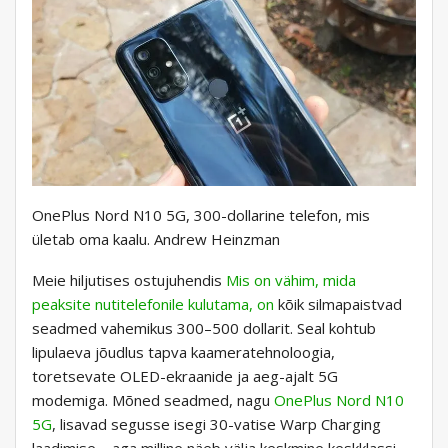
OnePlus Nord N10 5G, 300-dollarine telefon, mis
ületab oma kaalu. Andrew Heinzman
Meie hiljutises ostujuhendis
Mis on vähim, mida
peaksite nutitelefonile kulutama, on
kõik silmapaistvad
seadmed vahemikus 300–500 dollarit. Seal kohtub
lipulaeva jõudlus tapva kaameratehnoloogia,
toretsevate OLED-ekraanide ja aeg-ajalt 5G
modemiga. Mõned seadmed, nagu
OnePlus Nord N10
5G
, lisavad segusse isegi 30-vatise Warp Charging