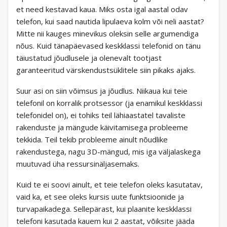
et need kestavad kaua. Miks osta igal aastal odav
telefon, kui saad nautida lipulaeva kolm või neli aastat?
Mitte nii kauges minevikus oleksin selle argumendiga
nõus. Kuid tänapäevased keskklassi telefonid on tänu
täiustatud jõudlusele ja olenevalt tootjast
garanteeritud värskendustsüklitele siin pikaks ajaks.
Suur asi on siin võimsus ja jõudlus. Niikaua kui teie
telefonil on korralik protsessor (ja enamikul keskklassi
telefonidel on), ei tohiks teil lähiaastatel tavaliste
rakenduste ja mängude käivitamisega probleeme
tekkida. Teil tekib probleeme ainult nõudlike
rakendustega, nagu 3D-mängud, mis iga väljalaskega
muutuvad üha ressursinäljasemaks.
Kuid te ei soovi ainult, et teie telefon oleks kasutatav,
vaid ka, et see oleks kursis uute funktsioonide ja
turvapaikadega. Sellepärast, kui plaanite keskklassi
telefoni kasutada kauem kui 2 aastat, võiksite jääda