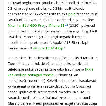
pakuvad aeglasemat jõudlust kui 500-dollarine Pixel 4a
5G, ei pruugi see nii olla. 4a 5G hinnasilt tuleneb
peamiselt selle 5G võimalustest, mis
pole
tänapäeval nii
kasulikud. Odavamad 4G LTE seadmed, nagu tavaline
Pixel 4a
,
BLU G90 Pro
ja
iPhone SE
(2020), pakuvad
võrreldavat jõudlust palju madalama hinnaga. Tegelikult
sisaldab iPhone SE (2020) kõigi aegade kiireimat
mobiiltelefoni protsessorit, Apple’i A13 Bionic kiipi
(parim on ainult
iPhone 12 A14 kiip
).
See ei tähenda, et keskklassi telefonid oleksid täiuslikud.
Tootjad jätavad kulude vähendamiseks keskklassi
telefonide puhul sageli juhtmevaba laadimise ja
IPX-i
veekindluse reitingud vahele.
(IPhone SE on
märkimisväärne erand.) Keskklassi telefonid kasutavad
ka vanemat ja vähem vastupidavat Gorilla Glassi kui
nende lipulaevade alternatiivid. Näiteks Pixel 4a 5G
kasutab Gorilla Glass 3, kallimal Pixel 5 on aga Gorilla
Glass 6 paneel. Need puudused ei mõjuta tavakasutaja