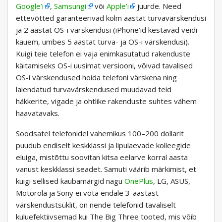
Google’i
,
Samsungi
või
Apple’i
juurde. Need
ettevõtted garanteerivad kolm aastat turvavärskendusi
ja 2 aastat OS-i värskendusi (iPhone’id kestavad veidi
kauem, umbes 5 aastat turva- ja OS-i värskendusi).
Kuigi teie telefon ei vaja enimkasutatud rakenduste
käitamiseks OS-i uusimat versiooni, võivad tavalised
OS-i värskendused hoida telefoni värskena ning
laiendatud turvavärskendused muudavad teid
häkkerite, vigade ja ohtlike rakenduste suhtes vähem
haavatavaks.
Soodsatel telefonidel vahemikus 100–200 dollarit
puudub endiselt keskklassi ja lipulaevade kolleegide
eluiga, mistõttu soovitan kitsa eelarve korral aasta
vanust keskklassi seadet. Samuti väärib märkimist, et
kuigi sellised kaubamärgid nagu
OnePlus
, LG, ASUS,
Motorola ja Sony ei võta endale 3-aastast
värskendustsüklit, on nende telefonid tavaliselt
kuluefektiivsemad kui The Big Three tooted, mis võib