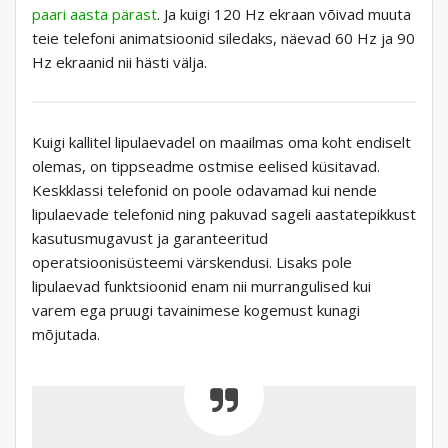
paari aasta pärast
. Ja kuigi 120 Hz ekraan võivad muuta
teie telefoni animatsioonid siledaks, näevad 60 Hz ja 90
Hz ekraanid nii hästi välja.
Kuigi kallitel lipulaevadel on maailmas oma koht endiselt
olemas, on tippseadme ostmise eelised küsitavad.
Keskklassi telefonid on poole odavamad kui nende
lipulaevade telefonid ning pakuvad sageli aastatepikkust
kasutusmugavust ja garanteeritud
operatsioonisüsteemi värskendusi. Lisaks pole
lipulaevad funktsioonid enam nii murrangulised kui
varem ega pruugi tavainimese kogemust kunagi
mõjutada.