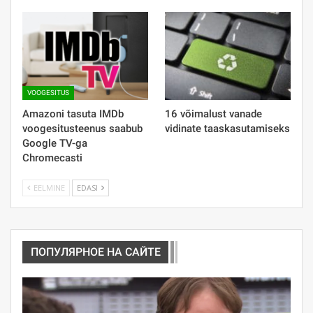
VOOGESITUS
Amazoni tasuta IMDb
16 võimalust vanade
voogesitusteenus saabub
vidinate taaskasutamiseks
Google TV-ga
Chromecasti
EELMINE
EDASI
ПОПУЛЯРНОЕ НА САЙТЕ