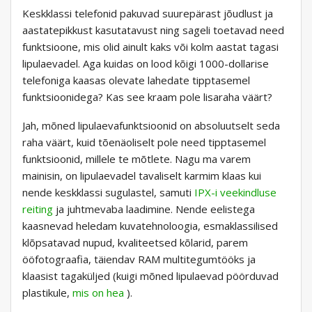
Keskklassi telefonid pakuvad suurepärast jõudlust ja
aastatepikkust kasutatavust ning sageli toetavad need
funktsioone, mis olid ainult kaks või kolm aastat tagasi
lipulaevadel. Aga kuidas on lood kõigi 1000-dollarise
telefoniga kaasas olevate lahedate tipptasemel
funktsioonidega? Kas see kraam pole lisaraha väärt?
Jah, mõned lipulaevafunktsioonid on absoluutselt seda
raha väärt, kuid tõenäoliselt pole need tipptasemel
funktsioonid, millele te mõtlete. Nagu ma varem
mainisin, on lipulaevadel tavaliselt karmim klaas kui
nende keskklassi sugulastel, samuti
IPX-i veekindluse
reiting
ja juhtmevaba laadimine. Nende eelistega
kaasnevad heledam kuvatehnoloogia, esmaklassilised
klõpsatavad nupud, kvaliteetsed kõlarid, parem
ööfotograafia, täiendav RAM multitegumtööks ja
klaasist tagaküljed (kuigi mõned lipulaevad pöörduvad
plastikule,
mis on hea
).