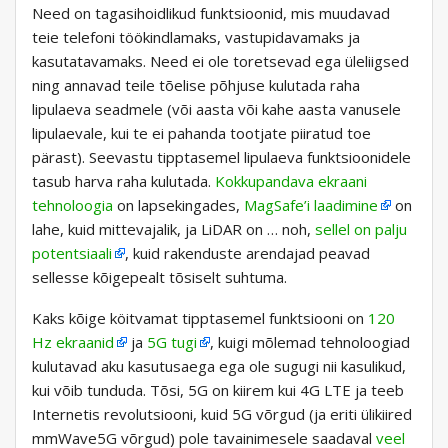
Need on tagasihoidlikud funktsioonid, mis muudavad
teie telefoni töökindlamaks, vastupidavamaks ja
kasutatavamaks. Need ei ole toretsevad ega üleliigsed
ning annavad teile tõelise põhjuse kulutada raha
lipulaeva seadmele (või aasta või kahe aasta vanusele
lipulaevale, kui te ei pahanda tootjate piiratud toe
pärast). Seevastu tipptasemel lipulaeva funktsioonidele
tasub harva raha kulutada.
Kokkupandava ekraani
tehnoloogia
on lapsekingades,
MagSafe’i laadimine
on
lahe, kuid mittevajalik, ja LiDAR on … noh,
sellel on palju
potentsiaali
, kuid rakenduste arendajad peavad
sellesse kõigepealt tõsiselt suhtuma.
Kaks kõige köitvamat tipptasemel funktsiooni on
120
Hz ekraanid
ja
5G tugi
, kuigi mõlemad tehnoloogiad
kulutavad aku kasutusaega ega ole sugugi nii kasulikud,
kui võib tunduda. Tõsi, 5G on kiirem kui 4G LTE ja teeb
Internetis revolutsiooni, kuid 5G võrgud (ja eriti ülikiired
mmWave5G võrgud) pole tavainimesele saadaval
veel