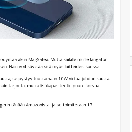
hyödyntää akun MagSafea. Mutta kaikille muille langaton
sen. Näin voit käyttää sitä myös laitteidesi kanssa.
utta; se pystyy tuottamaan 10W virtaa johdon kautta.
kkain tarjonta, mutta lisäkapasiteetin puute korvaa
gerin tänään Amazonista, ja se toimitetaan 17.