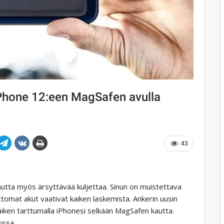
 iPhone 12:een MagSafen avulla
43
mutta myös ärsyttävää kuljettaa. Sinun on muistettava
attomat akut vaativat kaiken laskemista. Ankerin uusin
iken tarttumalla iPhonesi selkään MagSafen kautta.
ussa.