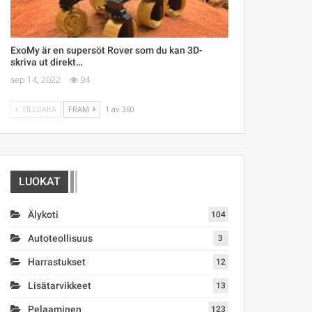
ExoMy är en supersöt Rover som du kan 3D-
skriva ut direkt…
sep 14, 2022
94
TILLBAKA
FRAM
1 av 360
LUOKAT
Älykoti
104
Autoteollisuus
3
Harrastukset
12
Lisätarvikkeet
13
Pelaaminen
123