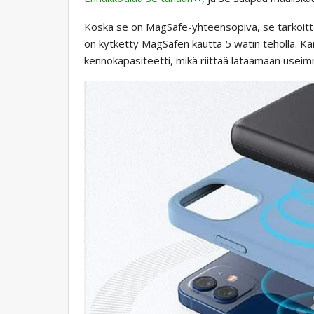
Koska se on MagSafe-yhteensopiva, se tarkoittaa,
on kytketty MagSafen kautta 5 watin teholla. K
kennokapasiteetti, mikä riittää lataamaan useim