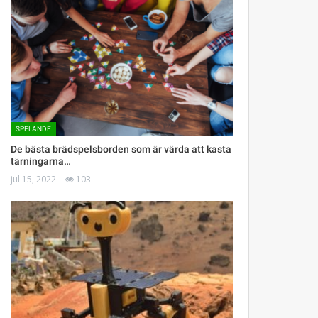
SPELANDE
De bästa brädspelsborden som är värda att kasta
tärningarna…
jul 15, 2022
103