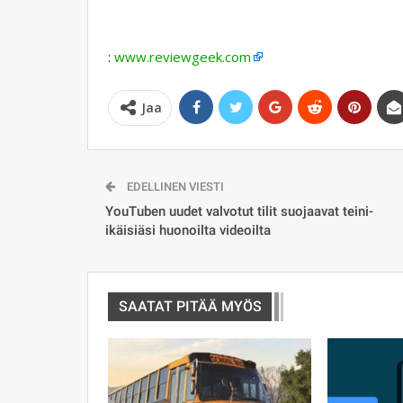
:
www.reviewgeek.com
Jaa
EDELLINEN VIESTI
YouTuben uudet valvotut tilit suojaavat teini-
ikäisiäsi huonoilta videoilta
SAATAT PITÄÄ MYÖS