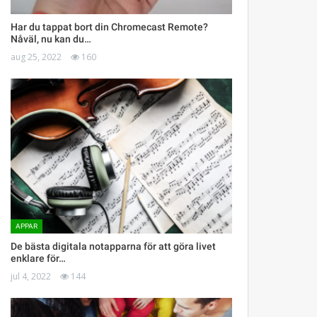
Har du tappat bort din Chromecast Remote?
Nåväl, nu kan du…
aug 25, 2022
160
APPAR
De bästa digitala notapparna för att göra livet
enklare för…
jul 4, 2022
144