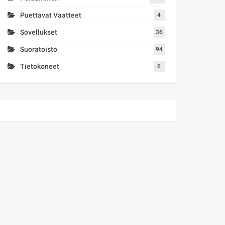
Puettavat Vaatteet
4
Sovellukset
36
Suoratoisto
94
Tietokoneet
6