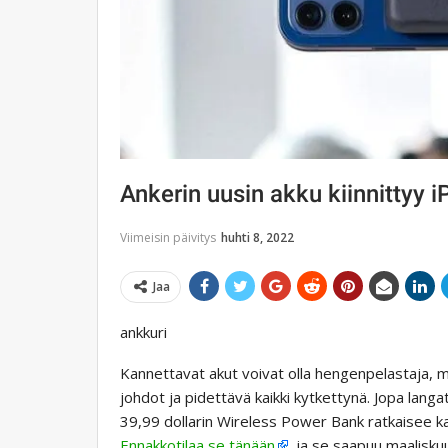
Ankerin uusin akku kiinnittyy
Viimeisin päivitys
huhti 8, 2022
Jaa
ankkuri
Kannettavat akut voivat olla hengenpelastaja, 
johdot ja pidettävä kaikki kytkettynä. Jopa lang
39,99 dollarin Wireless Power Bank ratkaisee ka
Ennakkotilaa se tänään
, ja se saapuu maalisku