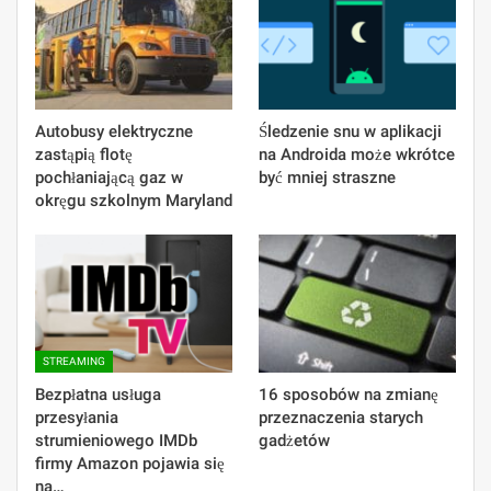
Autobusy elektryczne
Śledzenie snu w aplikacji
zastąpią flotę
na Androida może wkrótce
pochłaniającą gaz w
być mniej straszne
okręgu szkolnym Maryland
STREAMING
Bezpłatna usługa
16 sposobów na zmianę
przesyłania
przeznaczenia starych
strumieniowego IMDb
gadżetów
firmy Amazon pojawia się
na…