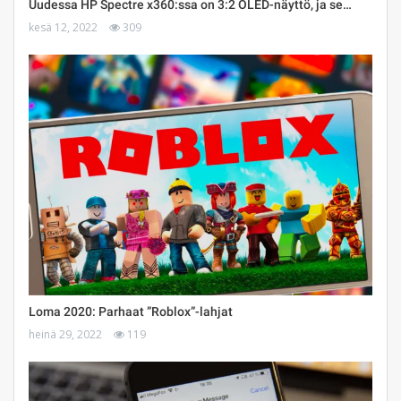
Uudessa HP Spectre x360:ssa on 3:2 OLED-näyttö, ja se…
kesä 12, 2022
309
Loma 2020: Parhaat ”Roblox”-lahjat
heinä 29, 2022
119