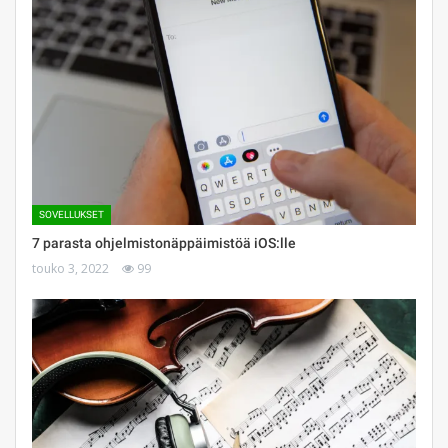
SOVELLUKSET
7 parasta ohjelmistonäppäimistöä iOS:lle
touko 3, 2022
99