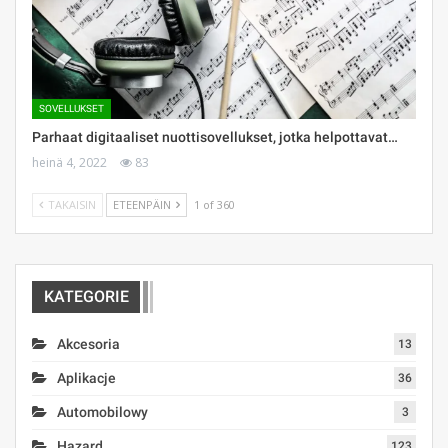
SOVELLUKSET
Parhaat digitaaliset nuottisovellukset, jotka helpottavat…
heinä 4, 2022
83
TAKAISIN
ETEENPÄIN
1 of 360
KATEGORIE
Akcesoria
13
Aplikacje
36
Automobilowy
3
Hazard
123