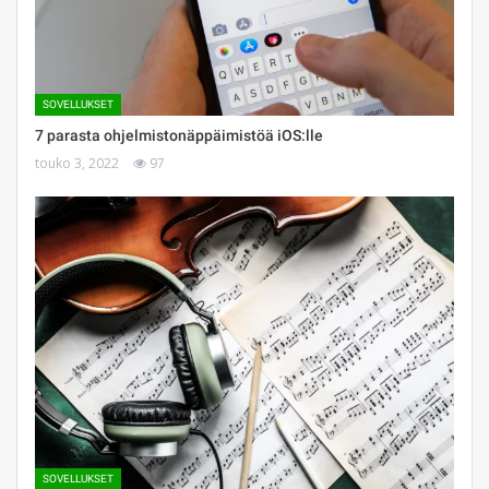
SOVELLUKSET
7 parasta ohjelmistonäppäimistöä iOS:lle
touko 3, 2022
97
SOVELLUKSET