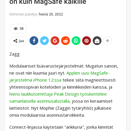
on kuin MagSafe kaikille
Viimeisin päivitys
heinä 20, 2022
36
Jaa
Zagg
Modulaariset lisävarustejärjestelmät: Mugatun sanoin,
ne ovat niin kuumia juuri nyt.
Applen uusi MagSafe-
järjestelmä iPhone 12:ssa
tekee siitä magneettisesti
yhteensopivan koteloiden ja kiinnikkeiden kanssa, ja
hieno laukkutoimittaja Peak Design työskentelee
samanlaisella asennusalustalla,
jossa on keraamiset
laitteistot. Nyt Mophie (Zaggin tytäryhtiö) julkaisee
omia modulaarisia asennustarvikkeita.
Connect-linjassa käytetään "ankkuria", jonka kiinnität