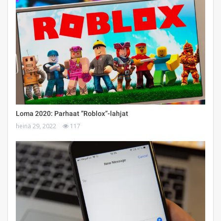
Loma 2020: Parhaat ”Roblox”-lahjat
heinä 29, 2022
117