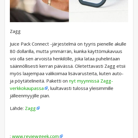
Zagg
Juice Pack Connect -järjestelmä on tyyris pienelle akulle
80 dollarilla, mutta ymmärrän, kuinka käyttömukavuus
voi olla sen arvoista henkilölle, joka lataa puhelintaan
säännöllisesti kerran päivässä. Oletettavasti Zagg etsii
myös laajempaa valikoimaa lisävarusteita, kuten auto-
ja pöytätelineitä. Paketti on
nyt myynnissä Zagg-
verkkokaupassa
, luultavasti tulossa yleisimmille
jälleenmyyjille pian.
Lähde:
Zagg
:
www.reviewgeek.com