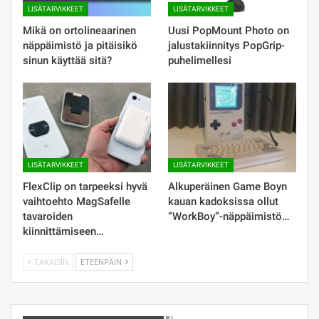
LISÄTARVIKKEET
LISÄTARVIKKEET
Mikä on ortolineaarinen
Uusi PopMount Photo on
näppäimistö ja pitäisikö
jalustakiinnitys PopGrip-
sinun käyttää sitä?
puhelimellesi
LISÄTARVIKKEET
LISÄTARVIKKEET
FlexClip on tarpeeksi hyvä
Alkuperäinen Game Boyn
vaihtoehto MagSafelle
kauan kadoksissa ollut
tavaroiden
”WorkBoy”-näppäimistö…
kiinnittämiseen…
TAKAISIN
ETEENPÄIN