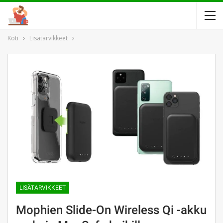
Koti
Lisätarvikkeet
LISÄTARVIKKEET
Mophien Slide-On Wireless Qi -akku