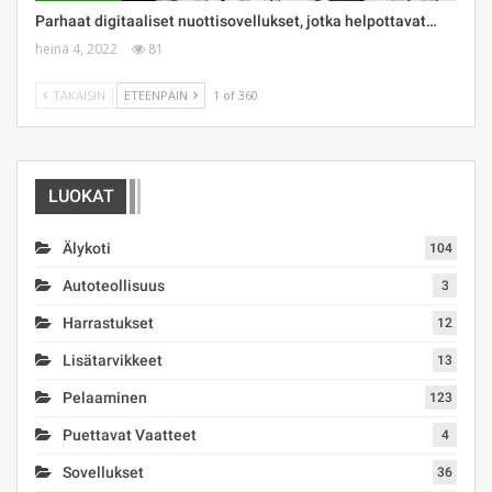
Parhaat digitaaliset nuottisovellukset, jotka helpottavat…
heinä 4, 2022
81
TAKAISIN
ETEENPÄIN
1 of 360
LUOKAT
Älykoti
104
Autoteollisuus
3
Harrastukset
12
Lisätarvikkeet
13
Pelaaminen
123
Puettavat Vaatteet
4
Sovellukset
36