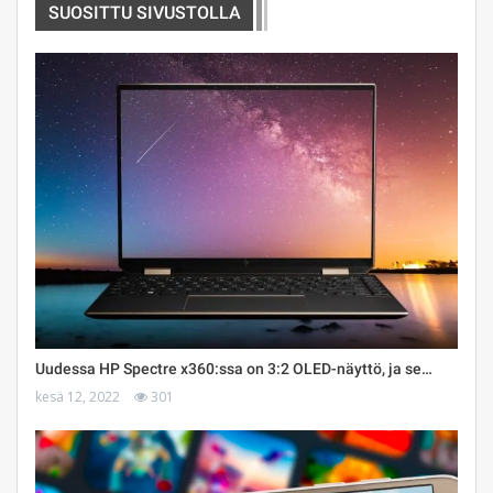
SUOSITTU SIVUSTOLLA
Uudessa HP Spectre x360:ssa on 3:2 OLED-näyttö, ja se…
kesä 12, 2022
301