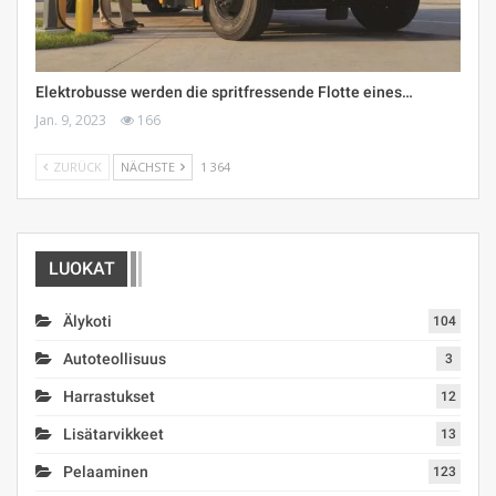
Elektrobusse werden die spritfressende Flotte eines…
Jan. 9, 2023
166
ZURÜCK
NÄCHSTE
1 364
LUOKAT
Älykoti
104
Autoteollisuus
3
Harrastukset
12
Lisätarvikkeet
13
Pelaaminen
123