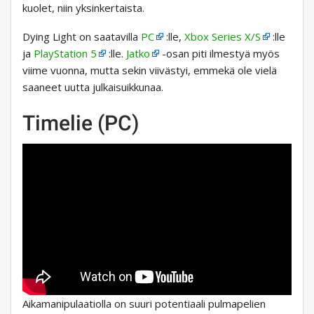
kuolet, niin yksinkertaista.
Dying Light on saatavilla
PC
:lle,
Xbox Series X/S
:lle
ja
PlayStation 5
:lle.
Jatko
-osan piti ilmestyä myös
viime vuonna, mutta sekin viivästyi, emmekä ole vielä
saaneet uutta julkaisuikkunaa.
Timelie (PC)
Aikamanipulaatiolla on suuri potentiaali pulmapelien