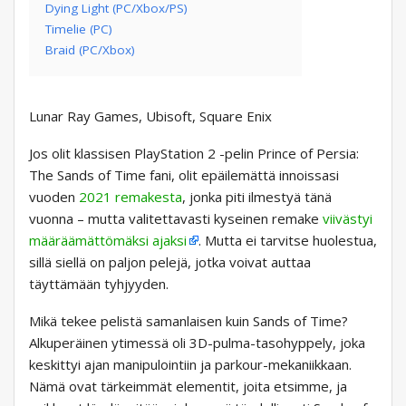
Dying Light (PC/Xbox/PS)
Timelie (PC)
Braid (PC/Xbox)
Lunar Ray Games, Ubisoft, Square Enix
Jos olit klassisen PlayStation 2 -pelin Prince of Persia:
The Sands of Time fani, olit epäilemättä innoissasi
vuoden
2021 remakesta
, jonka piti ilmestyä tänä
vuonna – mutta valitettavasti kyseinen remake
viivästyi
määräämättömäksi ajaksi
. Mutta ei tarvitse huolestua,
sillä siellä on paljon pelejä, jotka voivat auttaa
täyttämään tyhjyyden.
Mikä tekee pelistä samanlaisen kuin Sands of Time?
Alkuperäinen ytimessä oli 3D-pulma-tasohyppely, joka
keskittyi ajan manipulointiin ja parkour-mekaniikkaan.
Nämä ovat tärkeimmät elementit, joita etsimme, ja