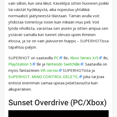
vain silloin, kun sinä liikut; Kävelitpä sitten huoneen poikki
tai väistät hyökkäystä, aika nopeutuu yhtäkkiä
normaalisti jäätyneestä tilastaan. Tämän avulla voit
yhdistää toimintoja toisin kuin mikään muu peli. Voit
lyödä vihollista, varastaa sen aseen ja sitten ampua sen
ystävän samalla kun tunnet olevasi upein ihminen
elossa, ja se on vain jäävuoren huippu – SUPERHOTissa
tapahtuu paljon.
SUPERHOT on saatavilla
PC
:lle,
Xbox Series X/S
:lle,
PlayStation 5
:lle ja
Nintendo Switchille
. Saatavilla on
myös fantastinen
VR-versio
SUPERHOTista ja
SUPERHOT: MIND CONTROL DELETE,
joka tarjoaa
entistä enemmän samaa upeaa pelattavuutta kuin
alkuperäinen.
Sunset Overdrive (PC/Xbox)