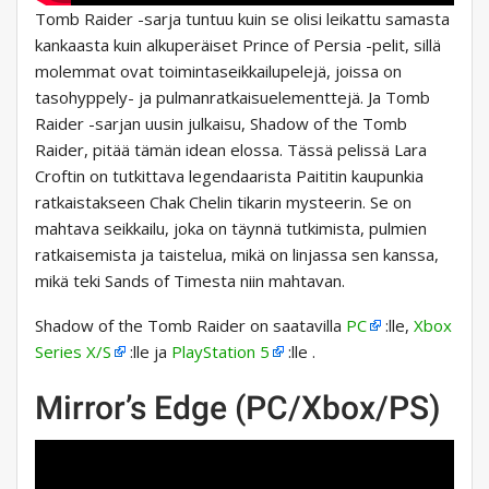
Tomb Raider -sarja tuntuu kuin se olisi leikattu samasta
kankaasta kuin alkuperäiset Prince of Persia -pelit, sillä
molemmat ovat toimintaseikkailupelejä, joissa on
tasohyppely- ja pulmanratkaisuelementtejä. Ja Tomb
Raider -sarjan uusin julkaisu, Shadow of the Tomb
Raider, pitää tämän idean elossa. Tässä pelissä Lara
Croftin on tutkittava legendaarista Paititin kaupunkia
ratkaistakseen Chak Chelin tikarin mysteerin. Se on
mahtava seikkailu, joka on täynnä tutkimista, pulmien
ratkaisemista ja taistelua, mikä on linjassa sen kanssa,
mikä teki Sands of Timesta niin mahtavan.
Shadow of the Tomb Raider on saatavilla
PC
:lle,
Xbox
Series X/S
:lle ja
PlayStation 5
:lle .
Mirror’s Edge (PC/Xbox/PS)