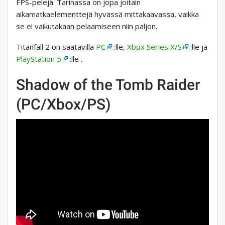
FPS-pelejä. Tarinassa on jopa joitain
aikamatkaelementtejä hyvässä mittakaavassa, vaikka
se ei vaikutakaan pelaamiseen niin paljon.
Titanfall 2 on saatavilla
PC
:lle,
Xbox Series X/S
:lle ja
PlayStation 5
:lle .
Shadow of the Tomb Raider
(PC/Xbox/PS)