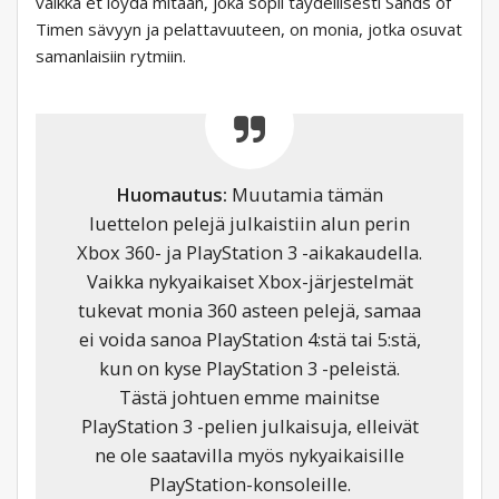
vaikka et löydä mitään, joka sopii täydellisesti Sands of
Timen sävyyn ja pelattavuuteen, on monia, jotka osuvat
samanlaisiin rytmiin.
Huomautus:
Muutamia tämän
luettelon pelejä julkaistiin alun perin
Xbox 360- ja PlayStation 3 -aikakaudella.
Vaikka nykyaikaiset Xbox-järjestelmät
tukevat monia 360 asteen pelejä, samaa
ei voida sanoa PlayStation 4:stä tai 5:stä,
kun on kyse PlayStation 3 -peleistä.
Tästä johtuen emme mainitse
PlayStation 3 -pelien julkaisuja, elleivät
ne ole saatavilla myös nykyaikaisille
PlayStation-konsoleille.