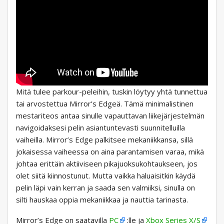
Mitä tulee parkour-peleihin, tuskin löytyy yhtä tunnettua
tai arvostettua Mirror’s Edgeä. Tämä minimalistinen
mestariteos antaa sinulle vapauttavan liikejärjestelmän
navigoidaksesi pelin asiantuntevasti suunnitelluilla
vaiheilla. Mirror’s Edge palkitsee mekaniikkansa, sillä
jokaisessa vaiheessa on aina parantamisen varaa, mikä
johtaa erittäin aktiiviseen pikajuoksukohtaukseen, jos
olet siitä kiinnostunut. Mutta vaikka haluaisitkin käydä
pelin läpi vain kerran ja saada sen valmiiksi, sinulla on
silti hauskaa oppia mekaniikkaa ja nauttia tarinasta.
Mirror’s Edge on saatavilla
PC
:lle ja
Xbox Series X/S