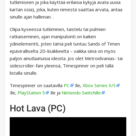
tutkimiseen ja joka käyttää erilaisia ​​kykyjä avata uusia
kartan osia), joka, kuten nimestä saattaa arvata, antaa
sinulle ajan hallinnan. .
Olipa kyseessä tutkiminen, taistelu tai pulmien
ratkaiseminen, ajan manipulointi on kaiken
ydinelementti, joten tämä peli tuntuu Sands of Timen
epäviralliselta 2D-lisäkkeeltä – vaikka siinä on myös
paljon ainutlaatuisia ideoita. Jos olet Metroidvanias- tai
sidescroller-fani yleensä, Timespinner on peli tällä
listalla sinulle.
Timespinner on saatavilla
PC
:lle,
Xbox Series X/S
:lle,
PlayStation 5
:lle ja
Nintendo Switchille
.
Hot Lava (PC)