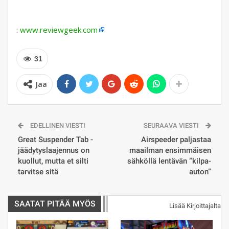
:
www.reviewgeek.com
31
Jaa
EDELLINEN VIESTI
SEURAAVA VIESTI
Great Suspender Tab -
Airspeeder paljastaa
jäädytyslaajennus on
maailman ensimmäisen
kuollut, mutta et silti
sähköllä lentävän ”kilpa-
tarvitse sitä
auton”
SAATAT PITÄÄ MYÖS
Lisää Kirjoittajalta