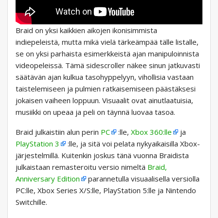
Braid on yksi kaikkien aikojen ikonisimmista
indiepeleistä, mutta mikä vielä tärkeämpää tälle listalle,
se on yksi parhaista esimerkkeistä ajan manipuloinnista
videopeleissä. Tämä sidescroller näkee sinun jatkuvasti
säätävän ajan kulkua tasohyppelyyn, vihollisia vastaan ​​
taistelemiseen ja pulmien ratkaisemiseen päästäksesi
jokaisen vaiheen loppuun. Visuaalit ovat ainutlaatuisia,
musiikki on upeaa ja peli on täynnä luovaa tasoa.
Braid julkaistiin alun perin
PC
:lle,
Xbox 360:lle
ja
PlayStation 3
:lle, ja sitä voi pelata nykyaikaisilla Xbox-
järjestelmillä. Kuitenkin joskus tänä vuonna Braidista
julkaistaan ​​remasteroitu versio nimeltä
Braid,
Anniversary Edition
parannetulla visuaalisella versiolla
PC:lle, Xbox Series X/S:lle, PlayStation 5:lle ja Nintendo
Switchille.