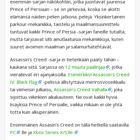
enemmän sarjan näkökohtiin, jotka juontavat juurensa
Prince of Persiaan – se on järkevää, koska se aloitti
elämänsä näiden pelien jatkona. pelejä. Yksinkertainen
parkour-mekaniikka, taistelu ja maailmansuunnittelu
tuntuvat kaikki Prince of Persia -sarjan faneille tutuilta,
mutta tarjoavat silti ainutlaatuisia mekaniikkoja, kuten
suuret avoimen maailman ja salamurhatehtävät.
Assassin’s Creed -sarja ei tietenkään pääty tähän –
kaukana siitä. Sarjassa on
12 muuta päälinjaa
, jotka
vierailevat eri ajanjaksoilla.
Esimerkiksi Assassin’s Creed
IV: Black Flag
-pelissä ällistyttävä merirosvoseikkailu
tai viimeisin julkaisu,
Assassin’s Creed Valhalla
, joka
sijoittuu viikinkien aikakauteen. Ne ovat kaikki hyviä
lisäyksiä Prince of Persialle, vaikka mikään ei ole yhtä
totta kuin alkuperäinen.
Ensimmäinen Assasin’s Creed on tällä hetkellä saatavilla
PC
:lle ja
Xbox Series X/S:lle.