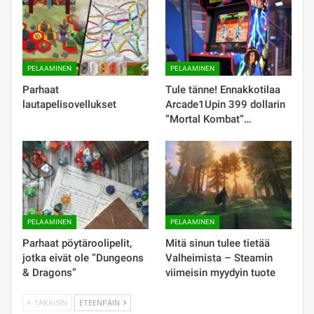
PELAAMINEN
PELAAMINEN
Parhaat
Tule tänne! Ennakkotilaa
lautapelisovellukset
Arcade1Upin 399 dollarin
”Mortal Kombat”…
PELAAMINEN
PELAAMINEN
Parhaat pöytäroolipelit,
Mitä sinun tulee tietää
jotka eivät ole ”Dungeons
Valheimista – Steamin
& Dragons”
viimeisin myydyin tuote
TAKAISIN
ETEENPÄIN