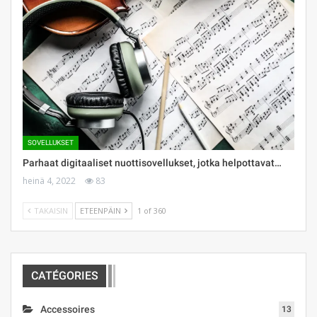
SOVELLUKSET
Parhaat digitaaliset nuottisovellukset, jotka helpottavat…
heinä 4, 2022
83
TAKAISIN
ETEENPÄIN
1 of 360
CATÉGORIES
Accessoires
13