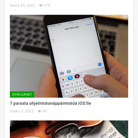
heinä 29, 2022
119
SOVELLUKSET
7 parasta ohjelmistonäppäimistöä iOS:lle
touko 3, 2022
99