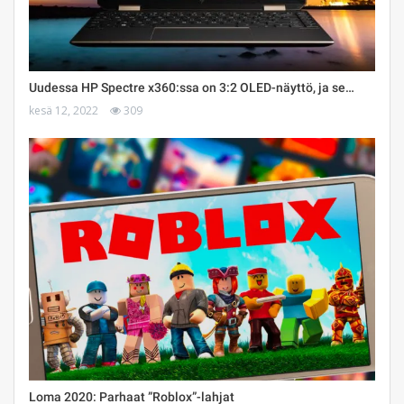
Uudessa HP Spectre x360:ssa on 3:2 OLED-näyttö, ja se…
kesä 12, 2022
309
Loma 2020: Parhaat ”Roblox”-lahjat