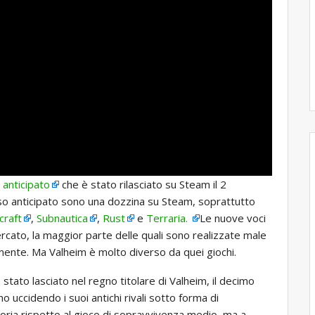
 anticipato
che è stato rilasciato su Steam il 2
esso anticipato sono una dozzina su Steam, soprattutto
craft
,
Subnautica
,
Rust
e
Terraria.
Le nuove voci
cato, la maggior parte delle quali sono realizzate male
emente. Ma Valheim è molto diverso da quei giochi.
stato lasciato nel regno titolare di Valheim, il decimo
 uccidendo i suoi antichi rivali sotto forma di
oria rispetto al gioco di sopravvivenza medio, ma a