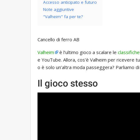
Accesso anticipato e futuro
Note aggiuntive
"Valheim" fa per te?
Cancello di ferro AB
Valheim
è l’ultimo gioco a scalare le
classifich
e YouTube. Allora, cos’è Valheim per ricevere tu
o è solo un’altra moda passeggera? Parliamo di 
Il gioco stesso