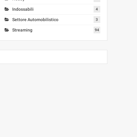
Indossabili
4
Settore Automobilistico
3
Streaming
94