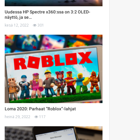
Uudessa HP Spectre x360:ssa on 3:2 OLED-
näyttö, ja se…
kesä 12, 2022
301
Loma 2020: Parhaat ”Roblox”-lahjat
heinä 29, 2022
117