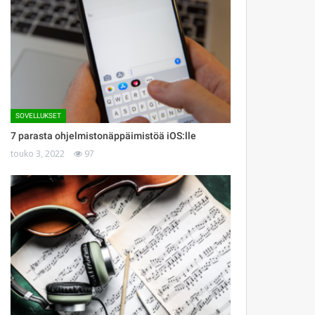
SOVELLUKSET
7 parasta ohjelmistonäppäimistöä iOS:lle
touko 3, 2022
97