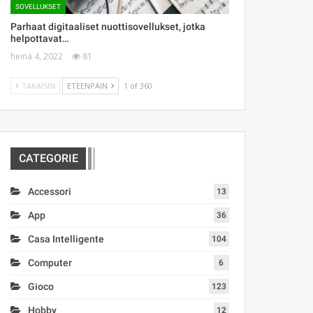
SOVELLUKSET
Parhaat digitaaliset nuottisovellukset, jotka
helpottavat…
heinä 4, 2022
81
TAKAISIN
ETEENPÄIN
1 of 360
CATEGORIE
Accessori
13
App
36
Casa Intelligente
104
Computer
6
Gioco
123
Hobby
12