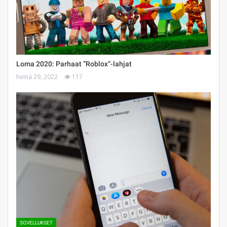
Loma 2020: Parhaat ”Roblox”-lahjat
heinä 29, 2022
117
SOVELLUKSET