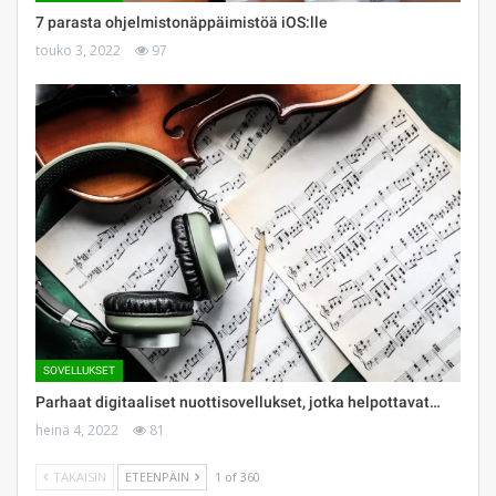
7 parasta ohjelmistonäppäimistöä iOS:lle
touko 3, 2022
97
SOVELLUKSET
Parhaat digitaaliset nuottisovellukset, jotka helpottavat…
heinä 4, 2022
81
TAKAISIN
ETEENPÄIN
1 of 360