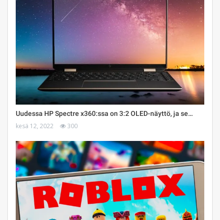
Uudessa HP Spectre x360:ssa on 3:2 OLED-näyttö, ja se…
kesä 12, 2022
300