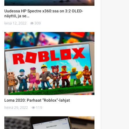
Uudessa HP Spectre x360:ssa on 3:2 OLED-
näyttö, ja se…
kesä 12, 2022
309
Loma 2020: Parhaat ”Roblox”-lahjat
heinä 29, 2022
119