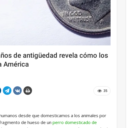
años de antigüedad revela cómo los
a América
35
os humanos desde que domesticamos a los animales por
n fragmento de hueso de un
perro domesticado de