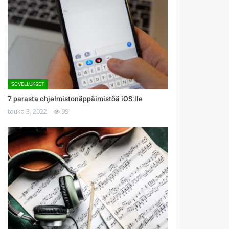
SOVELLUKSET
7 parasta ohjelmistonäppäimistöä iOS:lle
touko 3, 2022
99