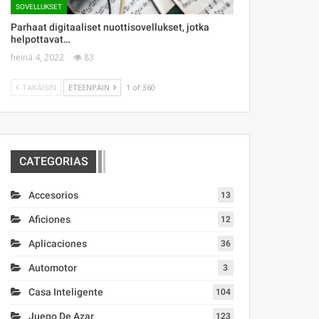
SOVELLUKSET
Parhaat digitaaliset nuottisovellukset, jotka
helpottavat…
heinä 4, 2022
83
TAKAISIN
ETEENPÄIN
1 of 360
CATEGORIAS
Accesorios
13
Aficiones
12
Aplicaciones
36
Automotor
3
Casa Inteligente
104
Juego De Azar
123