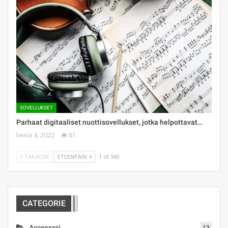
SOVELLUKSET
Parhaat digitaaliset nuottisovellukset, jotka helpottavat…
heinä 4, 2022
81
TAKAISIN
ETEENPÄIN
1 of 360
CATEGORIE
Accessori
13