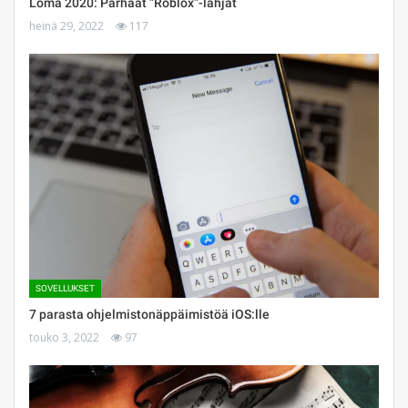
Loma 2020: Parhaat ”Roblox”-lahjat
heinä 29, 2022
117
SOVELLUKSET
7 parasta ohjelmistonäppäimistöä iOS:lle
touko 3, 2022
97