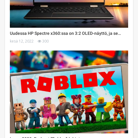
Uudessa HP Spectre x360:ssa on 3:2 OLED-näyttö, ja se…
kesä 12, 2022
300