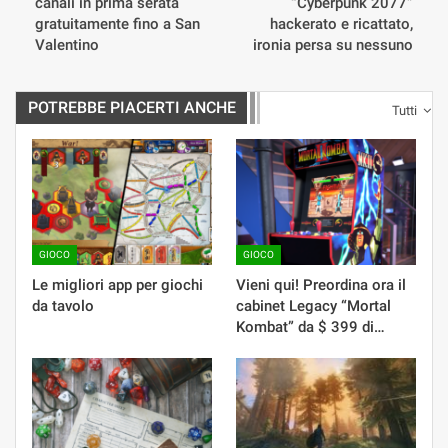
canali in prima serata
“Cyberpunk 2077”
gratuitamente fino a San
hackerato e ricattato,
Valentino
ironia persa su nessuno
POTREBBE PIACERTI ANCHE
Tutti
GIOCO
GIOCO
Le migliori app per giochi
Vieni qui! Preordina ora il
da tavolo
cabinet Legacy “Mortal
Kombat” da $ 399 di…