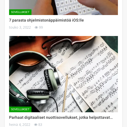
SOVELLUKSET
7 parasta ohjelmistonäppäimistöä iOS:lle
touko 3, 2022
99
SOVELLUKSET
Parhaat digitaaliset nuottisovellukset, jotka helpottavat…
heinä 4, 2022
83