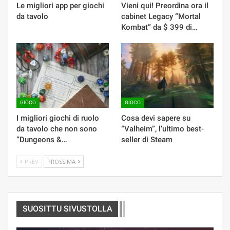
Le migliori app per giochi
Vieni qui! Preordina ora il
da tavolo
cabinet Legacy “Mortal
Kombat” da $ 399 di…
GIOCO
GIOCO
I migliori giochi di ruolo
Cosa devi sapere su
da tavolo che non sono
“Valheim”, l’ultimo best-
“Dungeons &…
seller di Steam
PREV
PROSSIMA
SUOSITTU SIVUSTOLLA