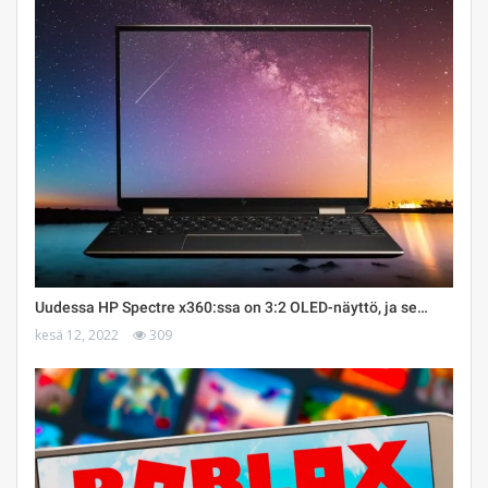
Uudessa HP Spectre x360:ssa on 3:2 OLED-näyttö, ja se…
kesä 12, 2022
309