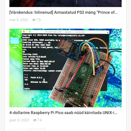
[Värskendus: hilinenud] Armastatud PS2 mäng “Prince of…
mai 9, 2022
79
4-dollarine Raspberry Pi Pico saab nüüd käivitada UNIX-i…
jaan 9, 2023
74