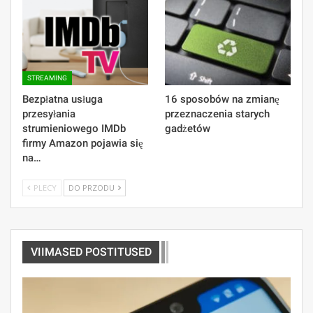
STREAMING
Bezpłatna usługa
16 sposobów na zmianę
przesyłania
przeznaczenia starych
strumieniowego IMDb
gadżetów
firmy Amazon pojawia się
na…
PLECY
DO PRZODU
VIIMASED POSTITUSED