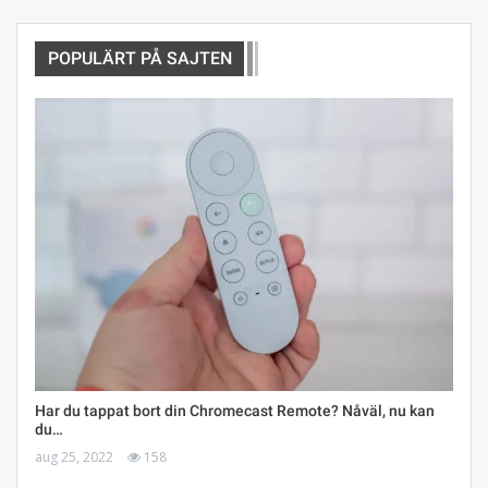
POPULÄRT PÅ SAJTEN
Har du tappat bort din Chromecast Remote? Nåväl, nu kan
du…
aug 25, 2022
158