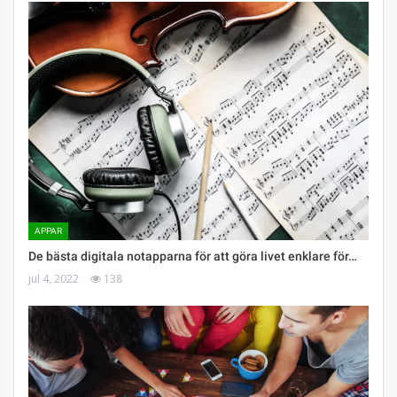
APPAR
De bästa digitala notapparna för att göra livet enklare för…
jul 4, 2022
138