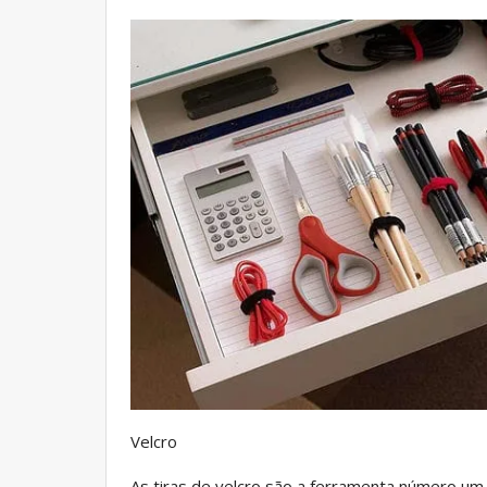
Velcro
As tiras de velcro são a ferramenta número u