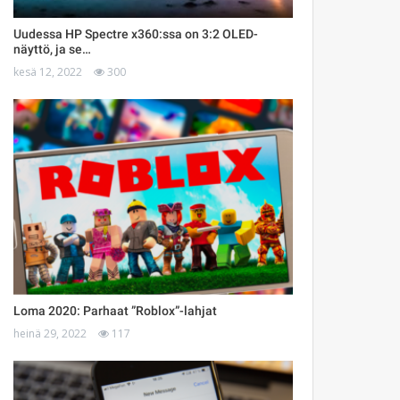
Uudessa HP Spectre x360:ssa on 3:2 OLED-
näyttö, ja se…
kesä 12, 2022
300
Loma 2020: Parhaat ”Roblox”-lahjat
heinä 29, 2022
117