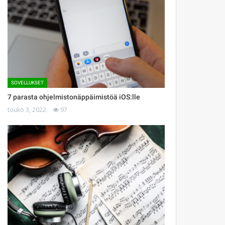
SOVELLUKSET
7 parasta ohjelmistonäppäimistöä iOS:lle
touko 3, 2022
97