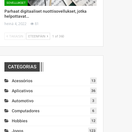
SOVELLUKSET
Parhaat digitaaliset nuottisovellukset, jotka
helpottavat…
heinä 4, 2022
81
TAKAISIN
ETEENPÄIN
1 of 360
CATEGORIAS
Acessórios
13
Aplicativos
36
Automotivo
3
Computadores
6
Hobbies
12
Jogos
123