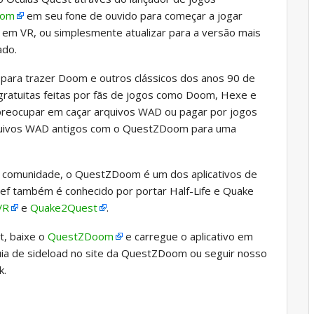
oom
em seu fone de ouvido para começar a jogar
s em VR, ou simplesmente atualizar para a versão mais
ado.
ra trazer Doom e outros clássicos dos anos 90 de
s gratuitas feitas por fãs de jogos como Doom, Hexe e
 preocupar em caçar arquivos WAD ou pagar por jogos
arquivos WAD antigos com o QuestZDoom para uma
 comunidade, o QuestZDoom é um dos aplicativos de
ef também é conhecido por portar Half-Life e Quake
VR
e
Quake2Quest
.
t, baixe o
QuestZDoom
e carregue o aplicativo em
uia de sideload no site da QuestZDoom ou seguir nosso
k.