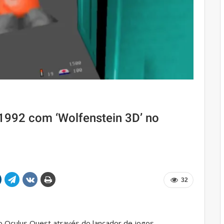
1992 com ‘Wolfenstein 3D’ no
32
o Oculus Quest através do lançador de jogos