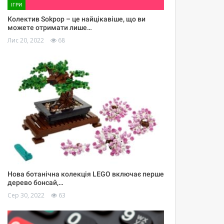
ІГРИ
Колектив Sokpop – це найцікавіше, що ви
можете отримати лише…
Лис 20, 2022
68
Нова ботанічна колекція LEGO включає перше
дерево бонсай,…
Сер 30, 2022
63