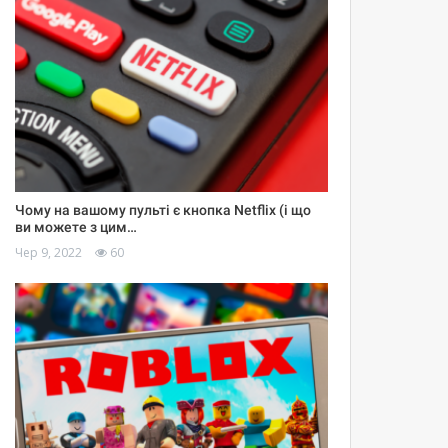
Чому на вашому пульті є кнопка Netflix (і що
ви можете з цим…
Чер 9, 2022
60