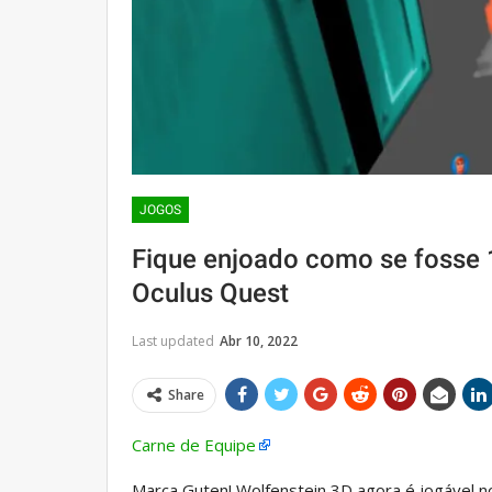
JOGOS
Fique enjoado como se fosse 
Oculus Quest
Last updated
Abr 10, 2022
Share
Carne de Equipe
Marca Guten! Wolfenstein 3D agora é jogável n