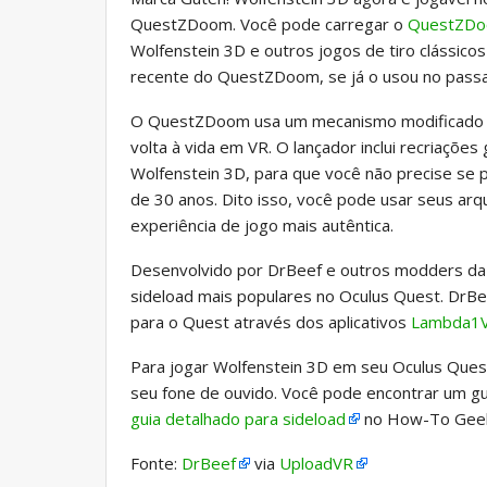
QuestZDoom. Você pode carregar o
QuestZD
Wolfenstein 3D e outros jogos de tiro clássico
recente do QuestZDoom, se já o usou no pass
O QuestZDoom usa um mecanismo modificado pa
volta à vida em VR. O lançador inclui recriaçõe
Wolfenstein 3D, para que você não precise se
de 30 anos. Dito isso, você pode usar seus 
experiência de jogo mais autêntica.
Desenvolvido por DrBeef e outros modders da
sideload mais populares no Oculus Quest. DrBe
para o Quest através dos aplicativos
Lambda1
Para jogar Wolfenstein 3D em seu Oculus Ques
seu fone de ouvido. Você pode encontrar um g
guia detalhado para sideload
no How-To Gee
Fonte:
DrBeef
via
UploadVR