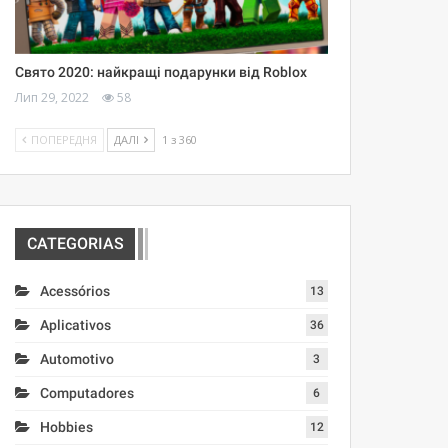
Свято 2020: найкращі подарунки від Roblox
Лип 29, 2022
58
ПОПЕРЕДНЯ
ДАЛІ
1 з 360
CATEGORIAS
Acessórios
13
Aplicativos
36
Automotivo
3
Computadores
6
Hobbies
12