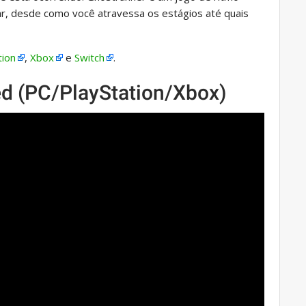
r, desde como você atravessa os estágios até quais
tion
,
Xbox
e
Switch
.
ed (PC/PlayStation/Xbox)