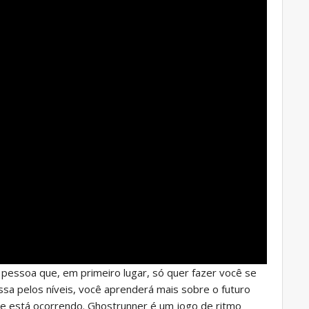
pessoa que, em primeiro lugar, só quer fazer você se
assa pelos níveis, você aprenderá mais sobre o futuro
ue está ocorrendo. Ghostrunner é um jogo de ritmo