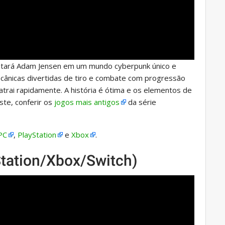
rpretará Adam Jensen em um mundo cyberpunk único e
ecânicas divertidas de tiro e combate com progressão
rai rapidamente. A história é ótima e os elementos de
te, conferir os
jogos mais antigos
da série
PC
,
PlayStation
e
Xbox
.
Station/Xbox/Switch)