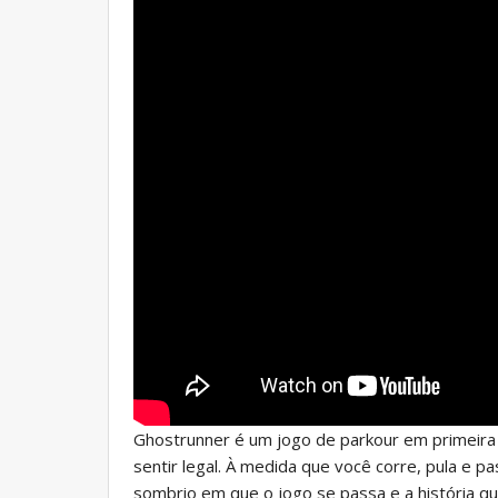
Ghostrunner é um jogo de parkour em primeira 
sentir legal. À medida que você corre, pula e p
sombrio em que o jogo se passa e a história q