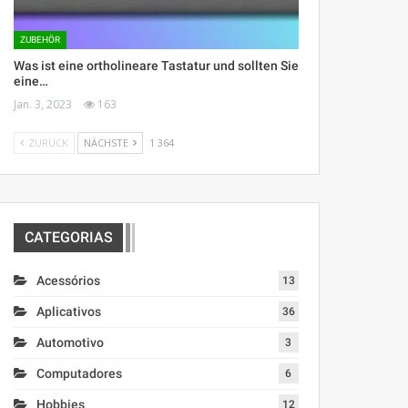
ZUBEHÖR
Was ist eine ortholineare Tastatur und sollten Sie
eine…
Jan. 3, 2023
163
ZURÜCK
NÄCHSTE
1 364
CATEGORIAS
Acessórios
13
Aplicativos
36
Automotivo
3
Computadores
6
Hobbies
12