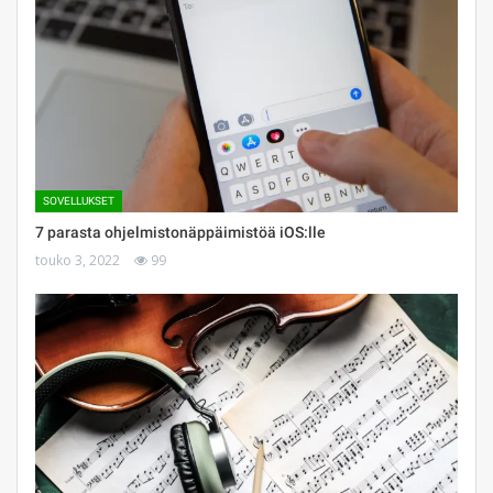
SOVELLUKSET
7 parasta ohjelmistonäppäimistöä iOS:lle
touko 3, 2022
99