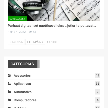
SOVELLUKSET
Parhaat digitaaliset nuottisovellukset, jotka helpottavat…
heinä 4, 2022
83
TAKAISIN
ETEENPÄIN
1 of 360
CATEGORIAS
Acessórios
13
Aplicativos
36
Automotivo
3
Computadores
6