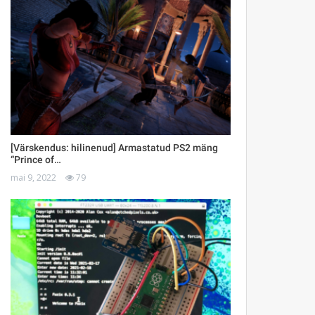
[Värskendus: hilinenud] Armastatud PS2 mäng
“Prince of…
mai 9, 2022
79