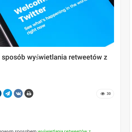
y sposób wyświetlania retweetów z
30
 z nowym sposobem
wyświetlania retweetów z