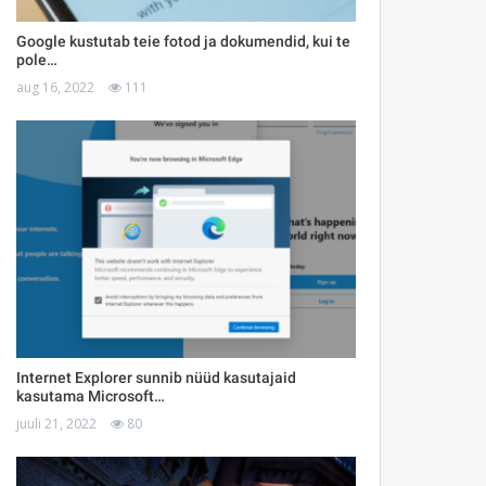
Google kustutab teie fotod ja dokumendid, kui te
pole…
aug 16, 2022
111
Internet Explorer sunnib nüüd kasutajaid
kasutama Microsoft…
juuli 21, 2022
80