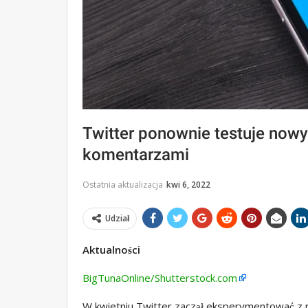
Twitter ponownie testuje now
komentarzami
Ostatnia aktualizacja
kwi 6, 2022
Udział
Aktualności
BigTunaOnline/Shutterstock.com
W kwietniu Twitter zaczął eksperymentować