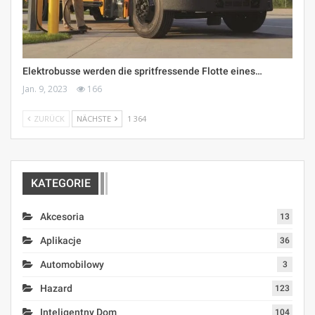
Elektrobusse werden die spritfressende Flotte eines…
Jan. 9, 2023
166
ZURÜCK
NÄCHSTE
1 364
KATEGORIE
Akcesoria
13
Aplikacje
36
Automobilowy
3
Hazard
123
Inteligentny Dom
104