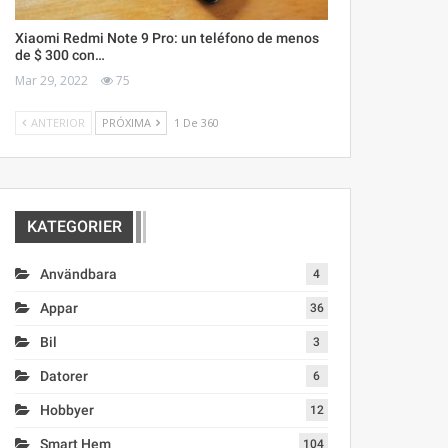
Xiaomi Redmi Note 9 Pro: un teléfono de menos
de $ 300 con…
Mar 29, 2022
75
ANTERIOR
PRÓXIMA
1 De 360
KATEGORIER
Användbara
4
Appar
36
Bil
3
Datorer
6
Hobbyer
12
Smart Hem
104