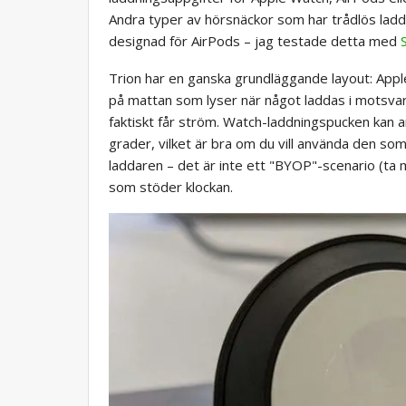
Andra typer av hörsnäckor som har trådlös laddn
designad för AirPods – jag testade detta med
Trion har en ganska grundläggande layout: App
på mattan som lyser när något laddas i motsvara
faktiskt får ström. Watch-laddningspucken kan anti
grader, vilket är bra om du vill använda den som
laddaren – det är inte ett "BYOP"-scenario (t
som stöder klockan.