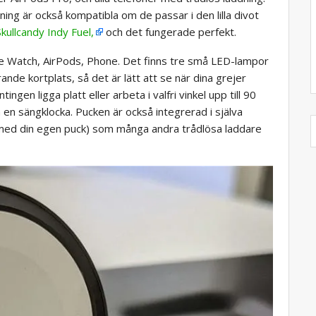
ing är också kompatibla om de passar i den lilla divot
Skullcandy Indy Fuel,
och det fungerade perfekt.
le Watch, AirPods, Phone. Det finns tre små LED-lampor
nde kortplats, så det är lätt att se när dina grejer
ngen ligga platt eller arbeta i valfri vinkel upp till 90
 en sängklocka. Pucken är också integrerad i själva
a med din egen puck) som många andra trådlösa laddare