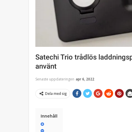
Satechi Trio trådlös laddnings
använt
Senaste uppdateringen
apr 6, 2022
Dela med sig
Innehåll