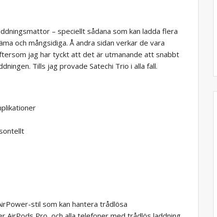
 laddningsmattor – speciellt sådana som kan ladda flera
äma och mångsidiga. Å andra sidan verkar de vara
eftersom jag har tyckt att det är utmanande att snabbt
dningen. Tills jag provade Satechi Trio i alla fall.
plikationer
sontellt
 AirPower-stil som kan hantera trådlösa
er AirPods Pro, och alla telefoner med trådlös laddning.