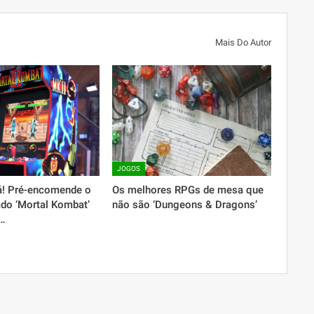
Mais Do Autor
JOGOS
á! Pré-encomende o
Os melhores RPGs de mesa que
ado ‘Mortal Kombat’
não são ‘Dungeons & Dragons’
o…