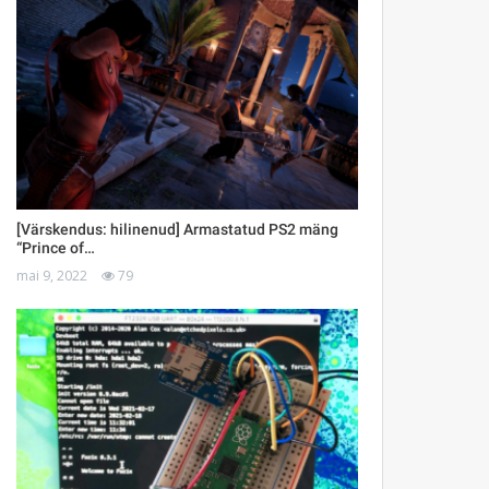
[Värskendus: hilinenud] Armastatud PS2 mäng
“Prince of…
mai 9, 2022
79