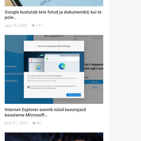
Google kustutab teie fotod ja dokumendid, kui te
pole…
aug 16, 2022
111
Internet Explorer sunnib nüüd kasutajaid
kasutama Microsoft…
juuli 21, 2022
80