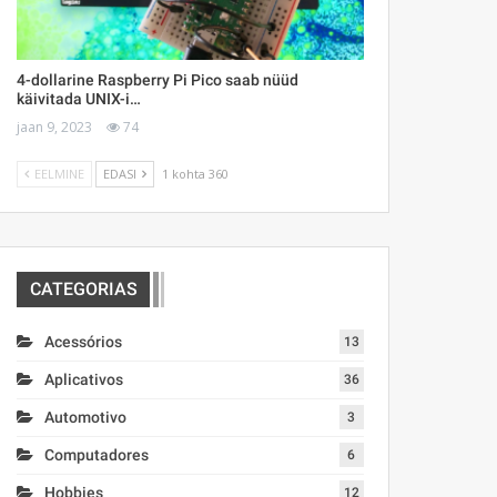
4-dollarine Raspberry Pi Pico saab nüüd
käivitada UNIX-i…
jaan 9, 2023
74
EELMINE
EDASI
1 kohta 360
CATEGORIAS
Acessórios
13
Aplicativos
36
Automotivo
3
Computadores
6
Hobbies
12