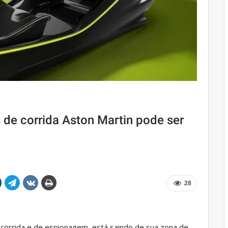
s de corrida Aston Martin pode ser
28
 corrida e de espionagem, está saindo de sua zona de