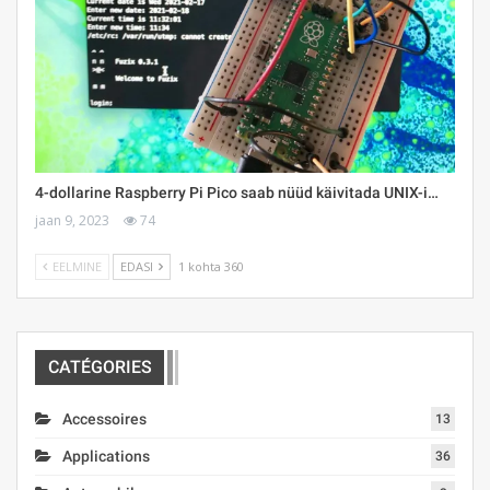
4-dollarine Raspberry Pi Pico saab nüüd käivitada UNIX-i…
jaan 9, 2023
74
EELMINE
EDASI
1 kohta 360
CATÉGORIES
Accessoires
13
Applications
36