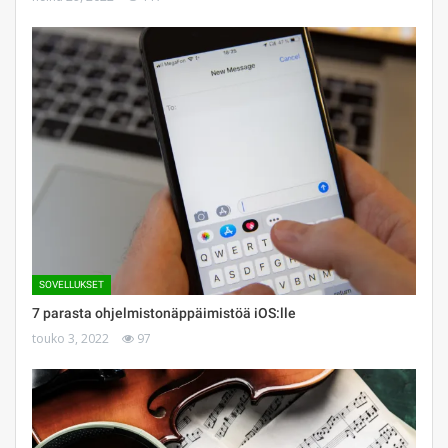
SOVELLUKSET
7 parasta ohjelmistonäppäimistöä iOS:lle
touko 3, 2022
97