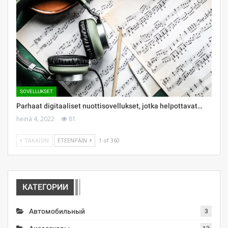
SOVELLUKSET
Parhaat digitaaliset nuottisovellukset, jotka helpottavat…
heinä 4, 2022
81
TAKAISIN
ETEENPÄIN
1 of 360
КАТЕГОРИИ
Автомобильный
3