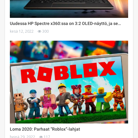
Uudessa HP Spectre x360:ssa on 3:2 OLED-näyttö, ja se…
kesä 12, 2022
300
Loma 2020: Parhaat ”Roblox”-lahjat
heinä 29, 2022
117