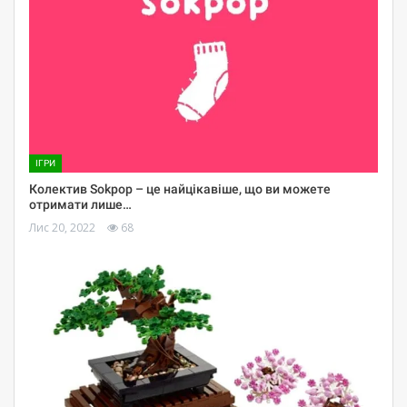
ІГРИ
Колектив Sokpop – це найцікавіше, що ви можете
отримати лише…
Лис 20, 2022
68