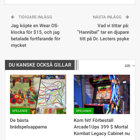
TIDIGARE INLÄGG
NÄSTA INLÄGG
Jag köpte en Wear OS-
Vad vi tittar på:
klocka för $15, och jag
”Hannibal” tar en djupare
betalade fortfarande för
titt på Dr. Lecters psyke
mycket
DU KANSKE OCKSÅ GILLAR
Allt
SPELANDE
SPELANDE
De bästa
Kom hit! Förbeställ
brädspelsapparna
Arcade1Ups 399 $ Mortal
Kombat Legacy Cabinet nu