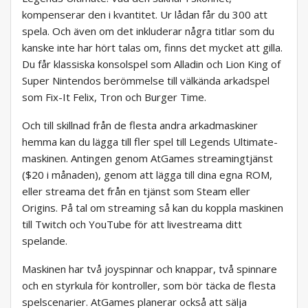
kompenserar den i kvantitet. Ur lådan får du 300 att
spela. Och även om det inkluderar några titlar som du
kanske inte har hört talas om, finns det mycket att gilla.
Du får klassiska konsolspel som Alladin och Lion King of
Super Nintendos berömmelse till välkända arkadspel
som Fix-It Felix, Tron och Burger Time.
Och till skillnad från de flesta andra arkadmaskiner
hemma kan du lägga till fler spel till Legends Ultimate-
maskinen. Antingen genom AtGames streamingtjänst
($20 i månaden), genom att lägga till dina egna ROM,
eller streama det från en tjänst som Steam eller
Origins. På tal om streaming så kan du koppla maskinen
till Twitch och YouTube för att livestreama ditt
spelande.
Maskinen har två joyspinnar och knappar, två spinnare
och en styrkula för kontroller, som bör täcka de flesta
spelscenarier. AtGames planerar också att sälja