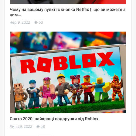
Чому на вашому пульті є кнопка Netflix (і що ви можете з
цим…
Чер 9, 2022
60
Свято 2020: найкращі подарунки від Roblox
Лип 29, 2022
58