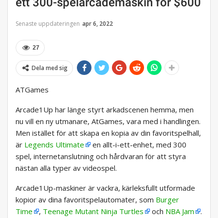
ett 300-spelarcademaskin för $600
Senaste uppdateringen
apr 6, 2022
27
Dela med sig
ATGames
Arcade1Up har länge styrt arkadscenen hemma, men
nu vill en ny utmanare, AtGames, vara med i handlingen.
Men istället för att skapa en kopia av din favoritspelhall,
är
Legends Ultimate
en allt-i-ett-enhet, med 300
spel, internetanslutning och hårdvaran för att styra
nästan alla typer av videospel.
Arcade1Up-maskiner är vackra, kärleksfullt utformade
kopior av dina favoritspelautomater, som
Burger
Time
,
Teenage Mutant Ninja Turtles
och
NBA Jam
.