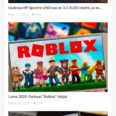
Uudessa HP Spectre x360:ssa on 3:2 OLED-näyttö, ja se…
kesä 12, 2022
309
Loma 2020: Parhaat ”Roblox”-lahjat
heinä 29, 2022
119