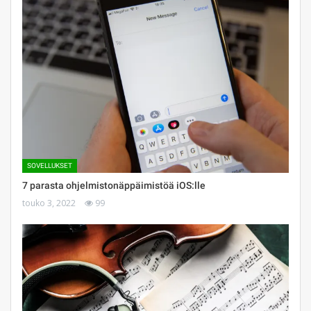
SOVELLUKSET
7 parasta ohjelmistonäppäimistöä iOS:lle
touko 3, 2022
99