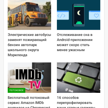
Электрические автобусы
Отслеживание сна в
заменят пожирающий
Android-приложении
бензин автопарк
может скоро стать
школьного округа
менее ужасным
Мэриленда
ПОТОКОВОЕ
Бесплатный потоковый
16 способов
сервис Amazon IMDb
перепрофилировать
появился на Chromecast
ваши старые гаджеты