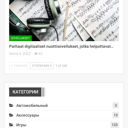
SOVELLUKSET
Parhaat digitaaliset nuottisovellukset, jotka helpottavat…
heinä 4, 2022
83
TAKAISIN
ETEENPÄIN
1 of 360
КАТЕГОРИИ
Автомобильный
3
Аксессуары
13
Игры
123