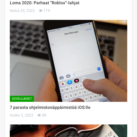
Loma 2020: Parhaat ”Roblox”-lahjat
heinä 29, 2022
119
SOVELLUKSET
7 parasta ohjelmistonäppäimistöä iOS:lle
touko 3, 2022
99