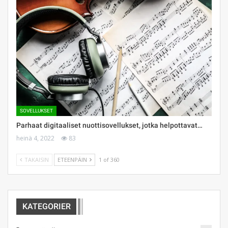
SOVELLUKSET
Parhaat digitaaliset nuottisovellukset, jotka helpottavat…
heinä 4, 2022
83
TAKAISIN
ETEENPÄIN
1 of 360
KATEGORIER