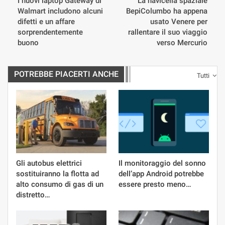
I nuovi laptop Gateway di
La navicella spaziale
Walmart includono alcuni
BepiColumbo ha appena
difetti e un affare
usato Venere per
sorprendentemente
rallentare il suo viaggio
buono
verso Mercurio
POTREBBE PIACERTI ANCHE
Tutti
Gli autobus elettrici
Il monitoraggio del sonno
sostituiranno la flotta ad
dell’app Android potrebbe
alto consumo di gas di un
essere presto meno…
distretto…