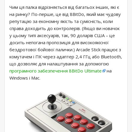
Чим ця палка відрізняється від багатьох інших, які є
на ринку? По-перше, це від 8BitDo, який має чудову
репутацію за економну якість та сумісність, коли
справа доходить до контролерів. (Якщо ви новачок
у цьому типі аксесуарів, так, 90 доларів США – це
досить непогана пропозиція для високоякісної
бездротової бойової палички.) Arcade Stick працює з
комутачем і ПК через адаптер 2,4 ГГц або Bluetooth,
що дозволяє для налаштування за допомогою
програмного забезпечення 8BitDo Ultimate
на
Windows і Mac.