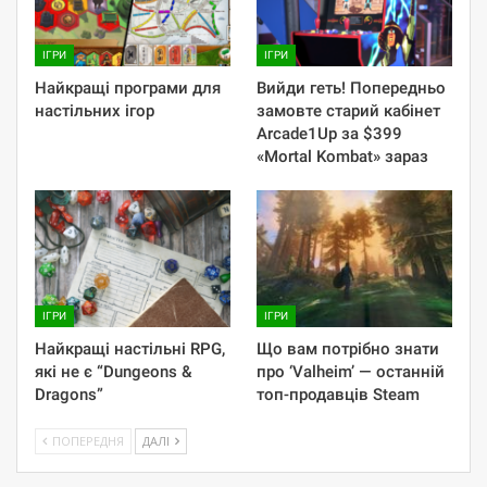
ІГРИ
ІГРИ
Найкращі програми для
Вийди геть! Попередньо
настільних ігор
замовте старий кабінет
Arcade1Up за $399
«Mortal Kombat» зараз
ІГРИ
ІГРИ
Найкращі настільні RPG,
Що вам потрібно знати
які не є “Dungeons &
про ‘Valheim’ — останній
Dragons”
топ-продавців Steam
ПОПЕРЕДНЯ
ДАЛІ