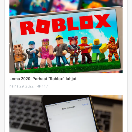
Loma 2020: Parhaat ”Roblox”-lahjat
heinä 29, 2022
117