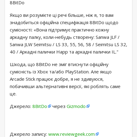
8BitDo
Якщо ви розумієте ці речі більше, ніж я, то вам
знадобиться офіційна специфікація 8BitDo щодо
сумісності: «Вона підтримує практично кожну
аркадну палку, коли-небудь створену: Sanwa JLF /
Sanwa JLW Seimitsu / LS 33, 55, 56, 58 / Seimitsu LS 32,
40 / Аркадні палички Happ та аркадні палички IL."
Шкода, що 8BitDo не зміг втиснути офіційну
сумісність із Xbox та/або PlayStation. Але якщо
Arcade Stick працює добре, я не здивуюся,
побачивши альтернативні версії, які роблять саме
це.
Джерело:
8BitDo
через
Gizmodo
Джерело запису:
www.reviewgeek.com