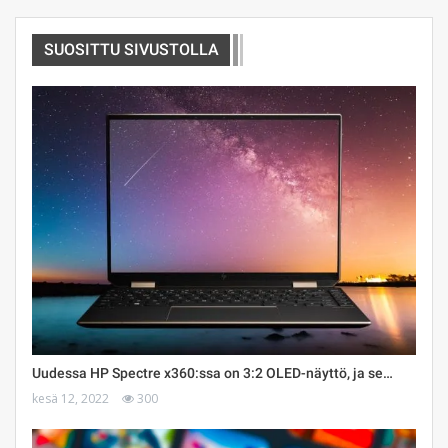
SUOSITTU SIVUSTOLLA
Uudessa HP Spectre x360:ssa on 3:2 OLED-näyttö, ja se…
kesä 12, 2022
300