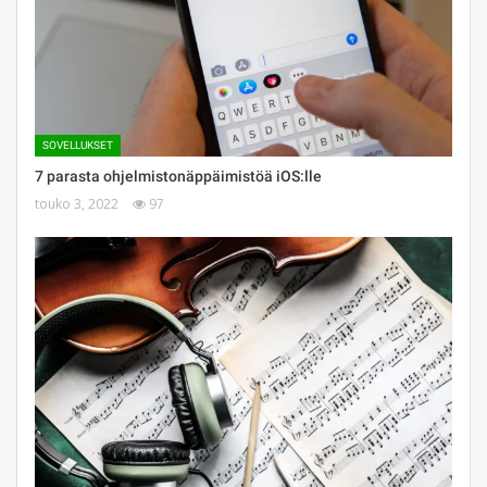
SOVELLUKSET
7 parasta ohjelmistonäppäimistöä iOS:lle
touko 3, 2022
97