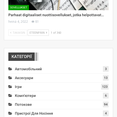
SOVELLUKSET
Parhaat digitaaliset nuottisovellukset, jotka helpottavat…
heinä 4, 2022
81
TAKAISIN
ETEENPÄIN
1 of 360
КАТЕГОРІЇ
Автомобільний
3
Аксесуари
13
Ігри
123
Комп'ютери
6
Потокове
94
Пристрої Для Носіння
4