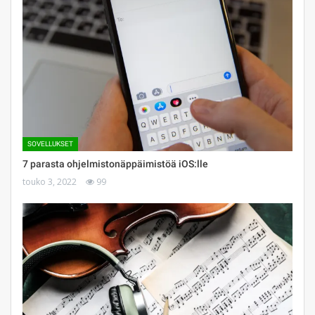
SOVELLUKSET
7 parasta ohjelmistonäppäimistöä iOS:lle
touko 3, 2022
99