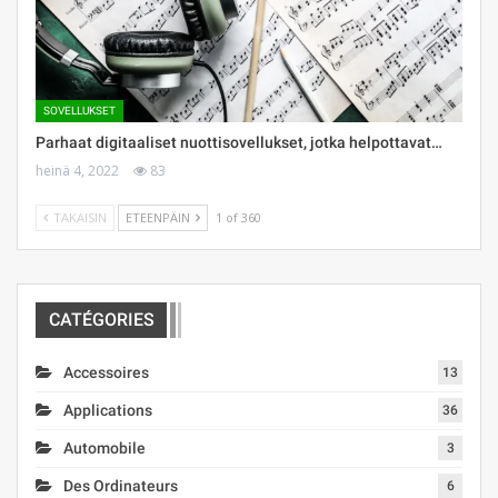
SOVELLUKSET
Parhaat digitaaliset nuottisovellukset, jotka helpottavat…
heinä 4, 2022
83
TAKAISIN
ETEENPÄIN
1 of 360
CATÉGORIES
Accessoires
13
Applications
36
Automobile
3
Des Ordinateurs
6