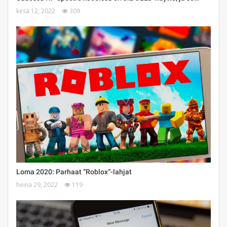
kesä 12, 2022
309
Loma 2020: Parhaat ”Roblox”-lahjat
heinä 29, 2022
119