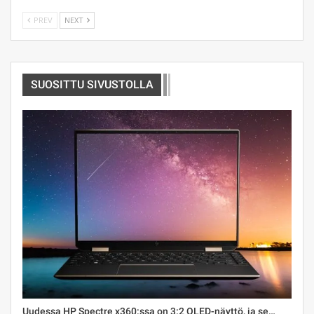
PREV
NEXT
SUOSITTU SIVUSTOLLA
Uudessa HP Spectre x360:ssa on 3:2 OLED-näyttö, ja se…