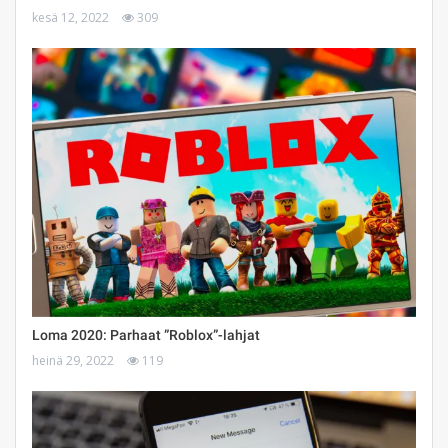
kesä 12, 2022
309
Loma 2020: Parhaat ”Roblox”-lahjat
heinä 29, 2022
119