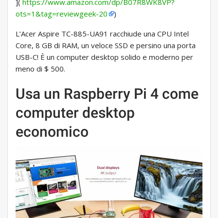
](
https://www.amazon.com/dp/B07R8WK8VP?
ots=1&tag=reviewgeek-20
)
L’Acer Aspire TC-885-UA91 racchiude una CPU Intel
Core, 8 GB di RAM, un veloce SSD e persino una porta
USB-C! È un computer desktop solido e moderno per
meno di $ 500.
Usa un Raspberry Pi 4 come
computer desktop
economico