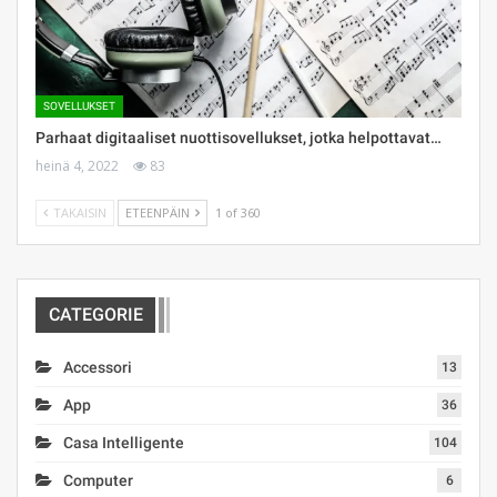
SOVELLUKSET
Parhaat digitaaliset nuottisovellukset, jotka helpottavat…
heinä 4, 2022
83
TAKAISIN
ETEENPÄIN
1 of 360
CATEGORIE
Accessori
13
App
36
Casa Intelligente
104
Computer
6