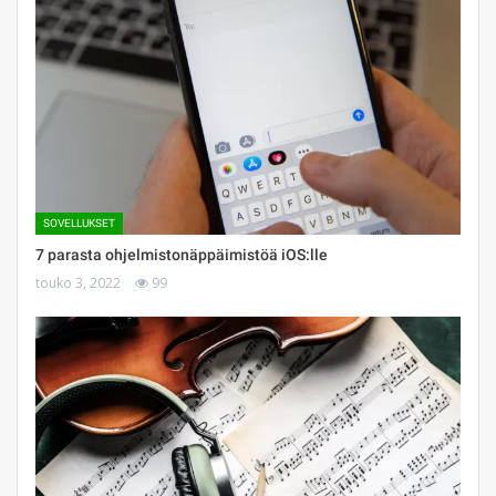
SOVELLUKSET
7 parasta ohjelmistonäppäimistöä iOS:lle
touko 3, 2022
99