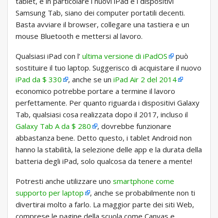
tablet, e in particolare i nuovi iPad e i dispositivi
Samsung Tab, siano dei computer portatili decenti.
Basta avviare il browser, collegare una tastiera e un
mouse Bluetooth e mettersi al lavoro.
Qualsiasi iPad con l’
ultima versione di iPadOS
può
sostituire il tuo laptop. Suggerisco di acquistare il nuovo
iPad da $ 330
, anche se un
iPad Air 2 del 2014
economico potrebbe portare a termine il lavoro
perfettamente. Per quanto riguarda i dispositivi Galaxy
Tab, qualsiasi cosa realizzata dopo il 2017, incluso il
Galaxy Tab A da $ 280
, dovrebbe funzionare
abbastanza bene. Detto questo, i tablet Android non
hanno la stabilità, la selezione delle app e la durata della
batteria degli iPad, solo qualcosa da tenere a mente!
Potresti anche utilizzare uno
smartphone come
supporto per laptop
, anche se probabilmente non ti
divertirai molto a farlo. La maggior parte dei siti Web,
comprese le pagine della scuola come Canvas e