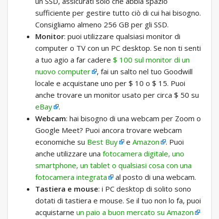
un SSD, assicurati solo che abbia spazio
sufficiente per gestire tutto ciò di cui hai bisogno.
Consigliamo almeno 256 GB per gli SSD.
Monitor
: puoi utilizzare qualsiasi monitor di
computer o TV con un PC desktop. Se non ti senti
a tuo agio a far cadere
$ 100 sul monitor di un
nuovo computer
, fai un salto nel tuo Goodwill
locale e acquistane uno per $ 10 o $ 15. Puoi
anche trovare un monitor usato per circa $ 50 su
eBay
.
Webcam
: hai bisogno di una webcam per Zoom o
Google Meet? Puoi ancora trovare webcam
economiche su
Best Buy
e
Amazon
. Puoi
anche utilizzare una
fotocamera digitale, uno
smartphone, un tablet o qualsiasi cosa con una
fotocamera integrata
al posto di una webcam.
Tastiera e mouse
: i PC desktop di solito sono
dotati di tastiera e mouse. Se il tuo non lo fa, puoi
acquistarne
un paio a buon mercato su Amazon