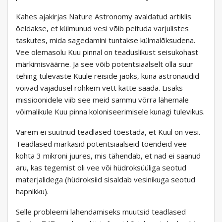
Kahes ajakirjas Nature Astronomy avaldatud artiklis
öeldakse, et külmunud vesi võib peituda varjulistes
taskutes, mida sagedamini tuntakse külmalõksudena.
Vee olemasolu Kuu pinnal on teaduslikust seisukohast
märkimisväärne. Ja see võib potentsiaalselt olla suur
tehing tulevaste Kuule reiside jaoks, kuna astronaudid
võivad vajadusel rohkem vett kätte saada. Lisaks
missioonidele viib see meid sammu võrra lähemale
võimalikule Kuu pinna koloniseerimisele kunagi tulevikus.
Varem ei suutnud teadlased tõestada, et Kuul on vesi.
Teadlased märkasid potentsiaalseid tõendeid vee
kohta 3 mikroni juures, mis tähendab, et nad ei saanud
aru, kas tegemist oli vee või hüdroksüüliga seotud
materjalidega (hüdroksiid sisaldab vesinikuga seotud
hapnikku).
Selle probleemi lahendamiseks muutsid teadlased