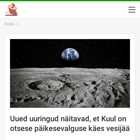
Kodu
Uued uuringud näitavad, et Kuul on
otsese päikesevalguse käes vesijää