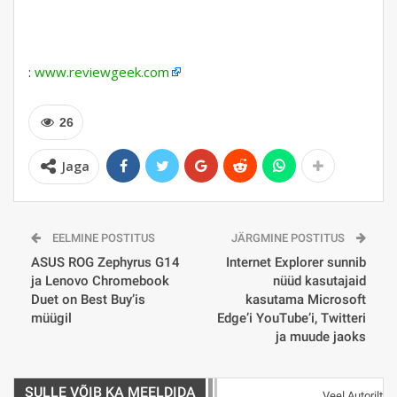
:
www.reviewgeek.com
26
Jaga
EELMINE POSTITUS
JÄRGMINE POSTITUS
ASUS ROG Zephyrus G14
Internet Explorer sunnib
ja Lenovo Chromebook
nüüd kasutajaid
Duet on Best Buy’is
kasutama Microsoft
müügil
Edge’i YouTube’i, Twitteri
ja muude jaoks
SULLE VÕIB KA MEELDIDA
Veel Autorilt