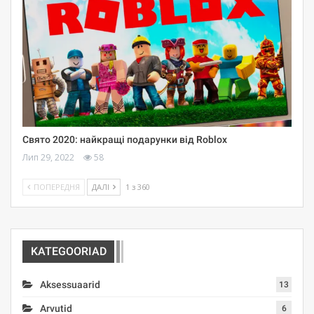
Свято 2020: найкращі подарунки від Roblox
Лип 29, 2022
58
ПОПЕРЕДНЯ
ДАЛІ
1 з 360
KATEGOORIAD
Aksessuaarid
13
Arvutid
6