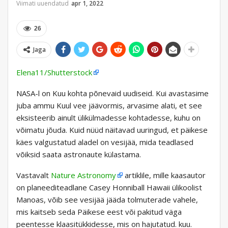
Viimati uuendatud
apr 1, 2022
26
Jaga
Elena11/Shutterstock
NASA-l on Kuu kohta põnevaid uudiseid. Kui avastasime
juba ammu Kuul vee jäävormis, arvasime alati, et see
eksisteerib ainult ülikülmadesse kohtadesse, kuhu on
võimatu jõuda. Kuid nüüd näitavad uuringud, et päikese
käes valgustatud aladel on vesijää, mida teadlased
võiksid saata astronaute külastama.
Vastavalt
Nature Astronomy
artiklile, mille kaasautor
on planeediteadlane Casey Honniball Hawaii ülikoolist
Manoas, võib see vesijää jääda tolmuterade vahele,
mis kaitseb seda Päikese eest või pakitud väga
peentesse klaasitükkidesse, mis on hajutatud. kuu.