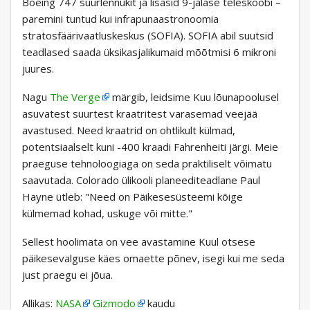
Boeing 747 suurlennukit ja lisasid 9-jalase teleskoobi –
paremini tuntud kui infrapunaastronoomia
stratosfäärivaatluskeskus (SOFIA). SOFIA abil suutsid
teadlased saada üksikasjalikumaid mõõtmisi 6 mikroni
juures.
Nagu
The Verge
märgib, leidsime Kuu lõunapoolusel
asuvatest suurtest kraatritest varasemad veejää
avastused. Need kraatrid on ohtlikult külmad,
potentsiaalselt kuni -400 kraadi Fahrenheiti järgi. Meie
praeguse tehnoloogiaga on seda praktiliselt võimatu
saavutada. Colorado ülikooli planeediteadlane Paul
Hayne ütleb: "Need on Päikesesüsteemi kõige
külmemad kohad, uskuge või mitte."
Sellest hoolimata on vee avastamine Kuul otsese
päikesevalguse käes omaette põnev, isegi kui me seda
just praegu ei jõua.
Allikas:
NASA
Gizmodo
kaudu