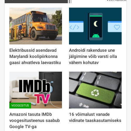
Elektribussid asendavad
Androidi rakenduse une
Marylandi koolipiirkonna
jälgimine võib varsti olla
gaasi ahvatleva laevastiku
vähem kohutav
VOOGESITUS
Amazoni tasuta IMDb
16 võimalust vanade
voogesitusteenus saabub
vidinate taaskasutamiseks
Google TV-ga