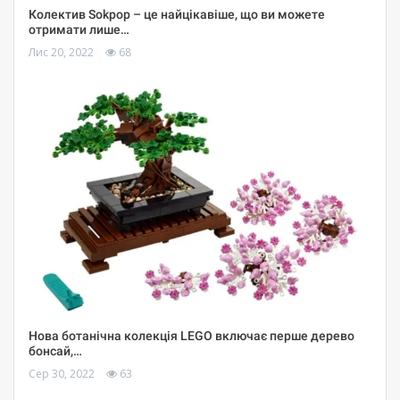
Колектив Sokpop – це найцікавіше, що ви можете
отримати лише…
Лис 20, 2022
68
Нова ботанічна колекція LEGO включає перше дерево
бонсай,…
Сер 30, 2022
63