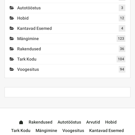
Autotööstus
3
Hobid
12
Kantavad Esemed
4
Mängimine
123
Rakendused
36
Tark Kodu
104
Voogesitus
94
Rakendused
Autotööstus
Arvutid
Hobid
Tark Kodu
Mängimine
Voogesitus
Kantavad Esemed