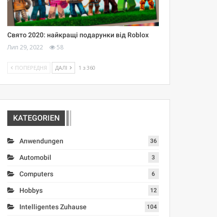
Свято 2020: найкращі подарунки від Roblox
Лип 29, 2022
58
ПОПЕРЕДНЯ
ДАЛІ
1 з 360
KATEGORIEN
Anwendungen
36
Automobil
3
Computers
6
Hobbys
12
Intelligentes Zuhause
104