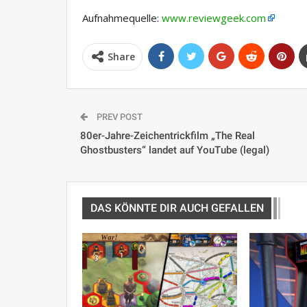
Aufnahmequelle:
www.reviewgeek.com
Share
PREV POST
80er-Jahre-Zeichentrickfilm „The Real
Ghostbusters“ landet auf YouTube (legal)
DAS KÖNNTE DIR AUCH GEFALLEN