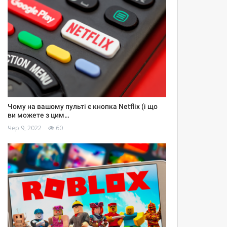
Чому на вашому пульті є кнопка Netflix (і що
ви можете з цим…
Чер 9, 2022
60