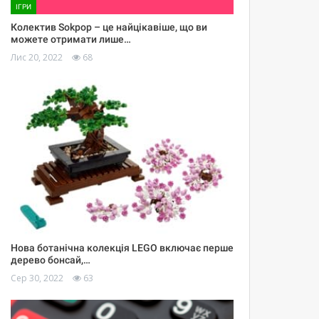
ІГРИ
Колектив Sokpop – це найцікавіше, що ви
можете отримати лише…
Лис 20, 2022
68
Нова ботанічна колекція LEGO включає перше
дерево бонсай,…
Сер 30, 2022
63