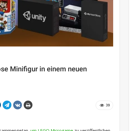
se Minifigur in einem neuen
39
zusammengetan,
um LEGO Microgame
zu veröffentlichen,