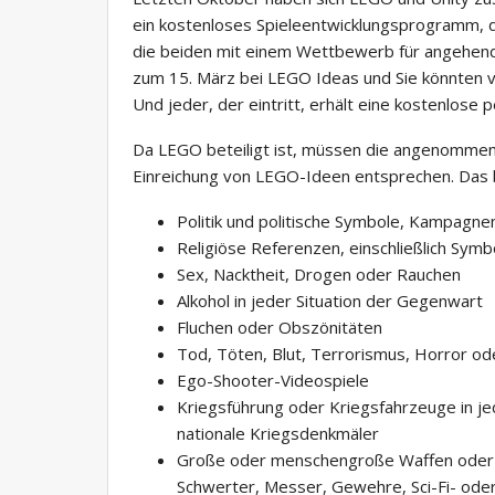
ein kostenloses Spieleentwicklungsprogramm, d
die beiden mit einem Wettbewerb für angehende
zum 15. März bei LEGO Ideas und Sie könnten 
Und jeder, der eintritt, erhält eine kostenlose 
Da LEGO beteiligt ist, müssen die angenommenen
Einreichung von LEGO-Ideen entsprechen. Das b
Politik und politische Symbole, Kampag
Religiöse Referenzen, einschließlich Sy
Sex, Nacktheit, Drogen oder Rauchen
Alkohol in jeder Situation der Gegenwart
Fluchen oder Obszönitäten
Tod, Töten, Blut, Terrorismus, Horror od
Ego-Shooter-Videospiele
Kriegsführung oder Kriegsfahrzeuge in j
nationale Kriegsdenkmäler
Große oder menschengroße Waffen oder Wa
Schwerter, Messer, Gewehre, Sci-Fi- oder